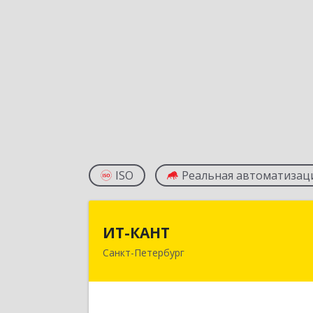
ISO
Реальная автоматизац
ИТ-КАН
ИТ-КАНТ
Санкт-Петербург
192102, Санкт-Петербург г
Волковский пр-кт, дом № 118, кв.1
Подробне