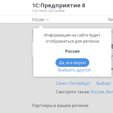
1С:Предприятие 8
Система программ
Россия
Пр
Главная
1С:Налогоплательщик 8
Выбор партнё
Информация на сайте будет
отображаться для региона
1С:Налогоплат
Россия
в Санкт-Петербу
Да, все верно
Ознакомьтесь с информацио
Выбрать другой
или внедрение продукта.
Санкт-Петербург
Выборг
Смотрите также:
Россия
,
Вол
Партнеры в вашем регионе: