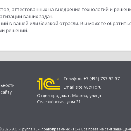
стов, аттестованных на внедрение технологий и решен
атизации ваших задач.
ий в вашей или близкой отрасли. Вы можете обратитьс
ми решений.
Телефон:
+7 (495) 737-92-57
льности
Email:
site_v8@1c.ru
 сайту
Отдел продаж:
г. Москва
,
улица
Селезнёвская, дом 21
© 2026 АО «Группа 1С» (правопреемник «1С»). Все права на сайт защищен