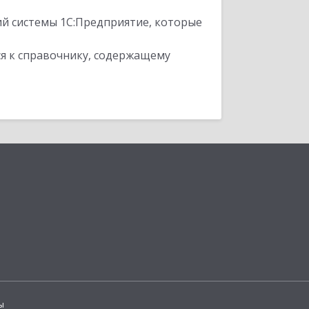
ий системы 1С:Предприятие, которые
я к справочнику, содержащему
ы