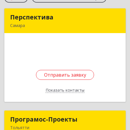
Перспектива
Перспектива
Самара
443067, Самарская обл, Самара г, Карбышева
ул, дом № 63, кв.69
Подробнее
Отправить заявку
Отправить заявку
Показать контакты
Назад
Програмос-Проекты
Програмос-Проекты
Тольятти