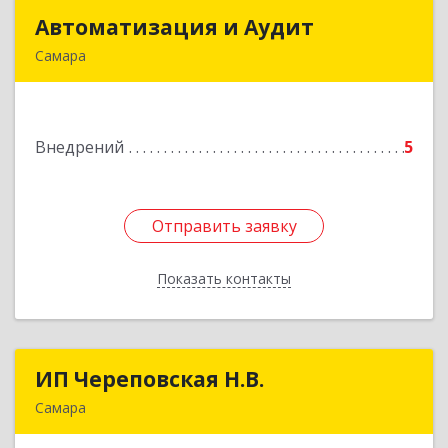
Автоматизация и Аудит
Автоматизация и Аудит
Самара
443029, Самарская обл, Самара г, 7-я просека
тер, дом № 102, кв.45
Подробнее
Внедрений
5
Отправить заявку
Отправить заявку
Показать контакты
Назад
ИП Череповская Н.В.
ИП Череповская Н.В.
Самара
446421, Самарская обл, Кинельский р-н,