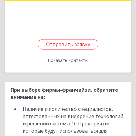
В.А.Закруткина пр-кт, дом № 35
Подробнее
Отправить заявку
Отправить заявку
Показать контакты
Назад
При выборе фирмы-франчайзи, обратите
внимание на:
Наличие и количество специалистов,
аттестованных на внедрение технологий
и решений системы 1С:Предприятие,
которые будут использоваться для