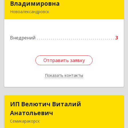
Владимировна
Владимировна
Новоалександровск
356000, Ставропольский край,
Новоалександровск г, Гайдара пер, дом № 25
Внедрений
3
Подробнее
Отправить заявку
Отправить заявку
Показать контакты
Назад
ИП Велютич Виталий
ИП Велютич Виталий
Анатольевич
Анатольевич
Семикаракорск
346630, Ростовская обл, Семикаракорск г,