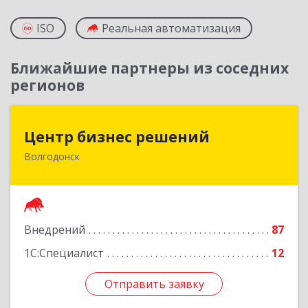
ISO
Реальная автоматизация
Ближайшие партнеры из соседних
регионов
Центр бизнес решений
Центр бизнес решений
Волгодонск
347375, Ростовская обл, Волгодонск г,
Курчатова пр-кт, дом № 45, кв.3
Подробнее
Внедрений
87
1С:Специалист
12
Отправить заявку
Отправить заявку