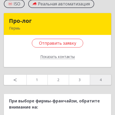
ISO
Реальная автоматизация
Про-лог
Про-лог
Пермь
614000, Пермский край, Пермь г, Пермская ул,
дом № 34
Отправить заявку
Подробнее
Показать контакты
Отправить заявку
Назад
<
1
2
3
4
При выборе фирмы-франчайзи, обратите
внимание на: