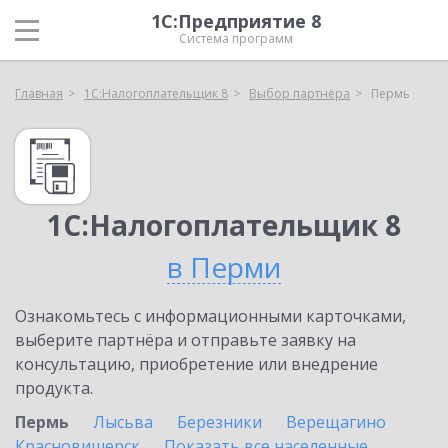
1С:Предприятие 8
Система программ
Главная
1С:Налогоплательщик 8
Выбор партнёра
Пермь
1С:Налогоплательщик 8
в Перми
Ознакомьтесь с информационными карточками,
выберите партнёра и отправьте заявку на
консультацию, приобретение или внедрение
продукта.
Пермь
Лысьва
Березники
Верещагино
Красновишерск
Показать все населенные