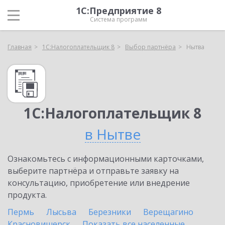
1С:Предприятие 8
Система программ
Главная
1С:Налогоплательщик 8
Выбор партнёра
Нытва
1С:Налогоплательщик 8
в Нытве
Ознакомьтесь с информационными карточками,
выберите партнёра и отправьте заявку на
консультацию, приобретение или внедрение
продукта.
Пермь
Лысьва
Березники
Верещагино
Красновишерск
Показать все населенные