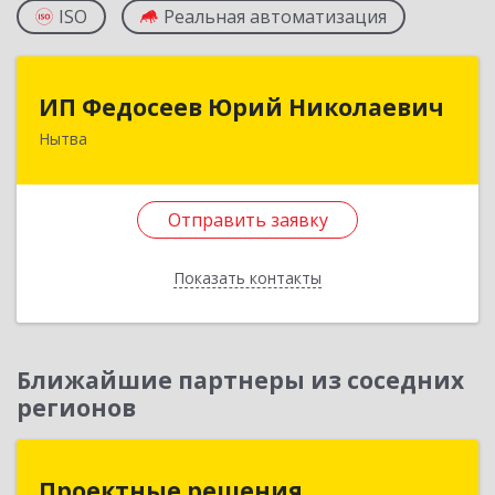
ISO
Реальная автоматизация
ИП Федосеев Юрий Николаевич
ИП Федосеев Юрий Николаевич
Нытва
617000, Пермский край, Нытвенский р-н,
Нытва г, Ленина пр-кт, дом № 36 8
Отправить заявку
Подробнее
Отправить заявку
Показать контакты
Назад
Ближайшие партнеры из соседних
регионов
Проектные решения
Проектные решения