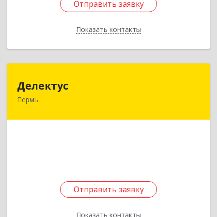
Отправить заявку
Отправить заявку
Показать контакты
Назад
Делектус
Делектус
Пермь
614015, Пермский край, Пермь г, Советская ул,
дом № 39, кв.67
Подробнее
Отправить заявку
Отправить заявку
Показать контакты
Назад