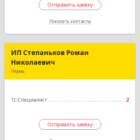
Отправить заявку
Отправить заявку
Показать контакты
Назад
ИП Степаньков Роман
ИП Степаньков Роман
Николаевич
Николаевич
Пермь
614101, Пермский край, Пермь г,
Кировоградская ул, дом № 66, кв.59
1С:Специалист
2
Подробнее
Отправить заявку
Отправить заявку