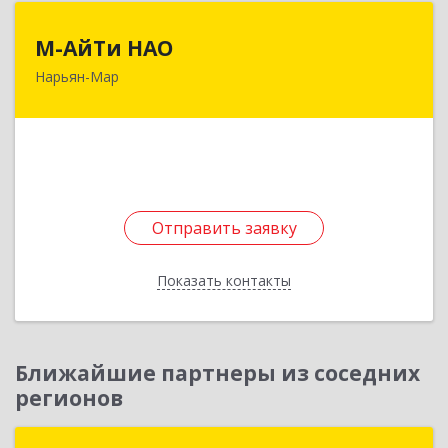
М-АйТи НАО
М-АйТи НАО
Нарьян-Мар
166000, Ненецкий АО, Нарьян-Мар г,
Авиаторов ул, дом № 15, корпус А
Подробнее
Отправить заявку
Отправить заявку
Показать контакты
Назад
Ближайшие партнеры из соседних
регионов