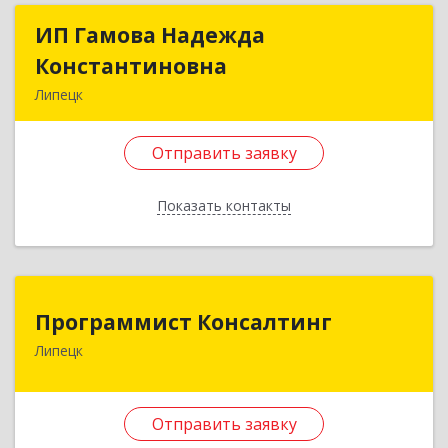
ИП Гамова Надежда
ИП Гамова Надежда
Константиновна
Константиновна
Липецк
398002, Липецкая обл, Липецк г, Гагарина ул,
дом № 51/3, кв.3
Отправить заявку
Подробнее
Показать контакты
Отправить заявку
Назад
Программист Консалтинг
Программист Консалтинг
Липецк
398510, Липецкая обл, Липецкий р-н,
Боринское с, Молодежная ул, дом № 37а
Отправить заявку
Подробнее