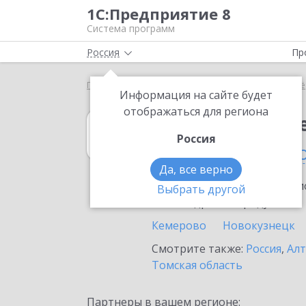
1С:Предприятие 8
Система программ
Россия
Пр
Главная
1С:Налогоплательщик 8
Выбор партнё
Информация на сайте будет
отображаться для региона
1С:Налогоплат
Россия
в Кемеровской 
Да, все верно
Ознакомьтесь с информацио
Выбрать другой
или внедрение продукта.
Кемерово
Новокузнецк
Смотрите также:
Россия
,
Алт
Томская область
Партнеры в вашем регионе: