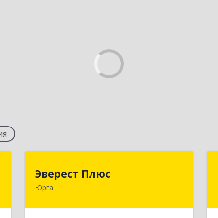
ия
а
Эверест Плюс
Эверест Плюс
Юрга
,
652055, Кемеровская обл, Юрга г,
,
Московская ул, дом № 9, оф.1
5