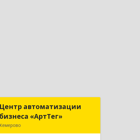
Центр автоматизации
Центр автоматизации
бизнеса «АртТег»
бизнеса «АртТег»
Кемерово
650025, Кемеровская область -
Кузбасс, г.о. Кемеровский, Кемерово г,