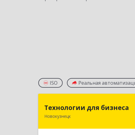
ISO
Реальная автоматизац
Технологии для бизнес
Технологии для бизнеса
Новокузнецк
654066, Кемеровская обл
Новокузнецк г, Октябрьский пр-кт
дом № 63, оф.31