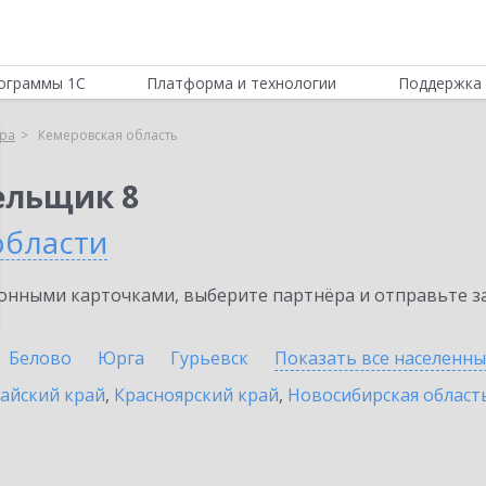
ограммы 1С
Платформа и технологии
Поддержка 
ра
Кемеровская область
ельщик 8
области
нными карточками, выберите партнёра и отправьте за
Белово
Юрга
Гурьевск
Показать все населенн
айский край
,
Красноярский край
,
Новосибирская област