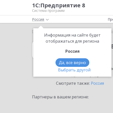
1С:Предприятие 8
Система программ
Россия
Пр
Главная
1С:Налогоплательщик 8
Выбор партнё
Информация на сайте будет
отображаться для региона
1С:Налогоплат
Россия
в Калининграде
Да, все верно
Ознакомьтесь с информацио
Выбрать другой
или внедрение продукта.
Смотрите также:
Россия
Партнеры в вашем регионе: