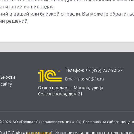
атизации ваших задач.
ий в вашей или близкой отрасли. Вы можете обратитьс
ми решений.
Телефон:
+7 (495) 737-92-57
льности
Email:
site_v8@1c.ru
 сайту
Отдел продаж:
г. Москва
,
улица
Селезнёвская, дом 21
© 2026 АО «Группа 1С» (правопреемник «1С»). Все права на сайт защищен
О «1С-Софт» (
о компании
). Исключительное право на технологи