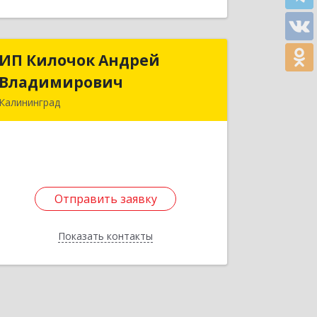
ИП Килочок Андрей
ИП Килочок Андрей
Владимирович
Владимирович
Калининград
236029, Калининградская обл,
Калининград г, Ю.Смирнова ул, дом
№ 4Г, кв.7
Подробнее
Отправить заявку
Отправить заявку
Показать контакты
Назад