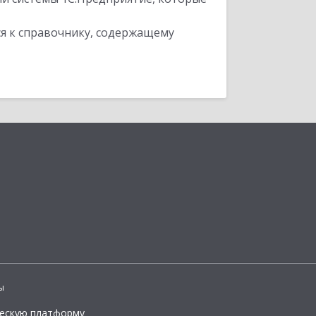
я к справочнику, содержащему
ы
ческую платформу