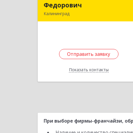
Федорович
Федорови
Калининград
236000, Калининградская обл
Калининград г, Гостиная ул, дом № 5
каб.1
Подробне
Отправить заявку
Отправить заявку
Показать контакты
Назад
При выборе фирмы-франчайзи, обр
Наличие и количество специали