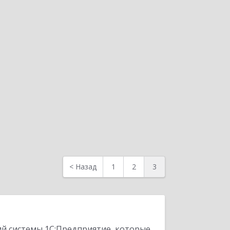
<
Назад
1
2
3
ий системы 1С:Предприятие, которые