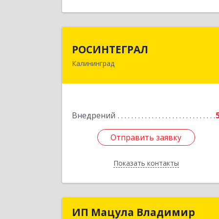
Назад
РОСИНТЕГРА
РОСИНТЕГРАЛ
Калининград
236016, Калининградская обл
Калининград г, Куйбышева ул, дом 
53А, оф.
Подробне
Внедрений
Отправить заявку
Отправить заявку
Показать контакты
Назад
ИП Мацула Владимир
ИП Мацула Владими