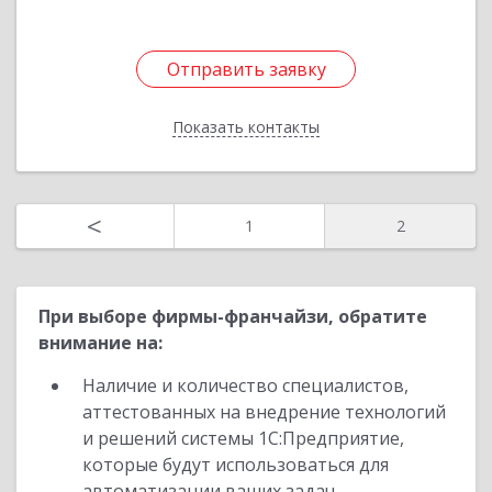
Отправить заявку
Отправить заявку
Показать контакты
Назад
<
1
2
При выборе фирмы-франчайзи, обратите
внимание на:
Наличие и количество специалистов,
аттестованных на внедрение технологий
и решений системы 1С:Предприятие,
которые будут использоваться для
автоматизации ваших задач.