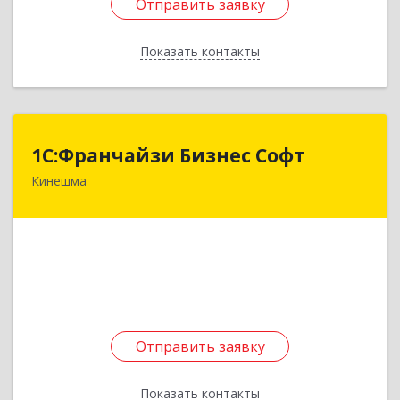
Отправить заявку
Отправить заявку
Показать контакты
Назад
1С:Франчайзи Бизнес Софт
1С:Франчайзи Бизнес Софт
Кинешма
155800, Ивановская обл, Кинешма г, Жуковская
ул, дом № 10
Подробнее
Отправить заявку
Отправить заявку
Показать контакты
Назад