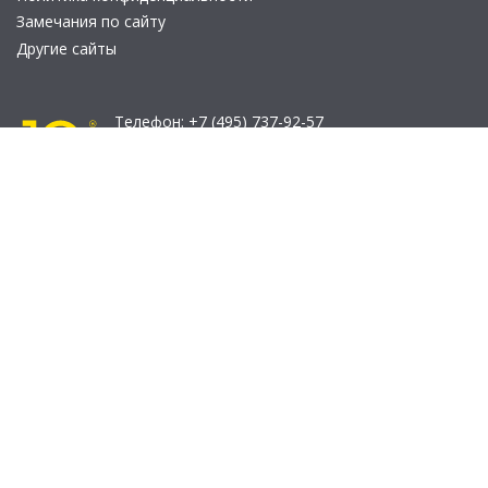
Замечания по сайту
Другие сайты
Телефон:
+7 (495) 737-92-57
Email:
site_v8@1c.ru
Отдел продаж:
г. Москва
,
улица Селезнёвская, дом 21
© 2026 АО «Группа 1С» (правопреемник «1С»). Все права на сайт
защищены
© 2011- 2026 ООО «1С-Софт» (
о компании
).
Исключительное право на технологическую платформу
«1С:Предприятие 8» и типовые конфигурации программных
продуктов системы «1С:Предприятие 8», представленные на
этом сайте, принадлежит ООО «1С-Софт» - 100% дочерней
компании АО «Группа 1С»