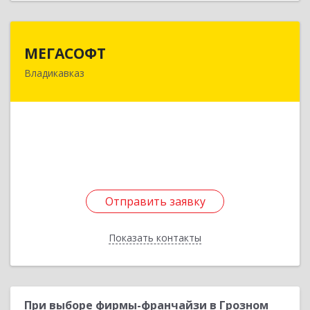
МЕГАСОФТ
МЕГАСОФТ
Владикавказ
362019, Северная Осетия - Алания Респ,
Владикавказ г, Декабристов ул, дом № 20
Подробнее
Отправить заявку
Отправить заявку
Показать контакты
Назад
При выборе фирмы-франчайзи в Грозном