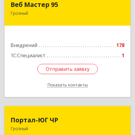
Веб Мастер 95
Грозный
364050, Чеченская Респ, Грозный г, Им
Гайрбекова Муслима Гайрбековича ул, дом №
72
Подробнее
Внедрений
178
1С:Специалист
1
Отправить заявку
Отправить заявку
Показать контакты
Назад
Портал-ЮГ ЧР
Портал-ЮГ ЧР
Грозный
364906, Чеченская Респ, Грозный г, Путина пр-