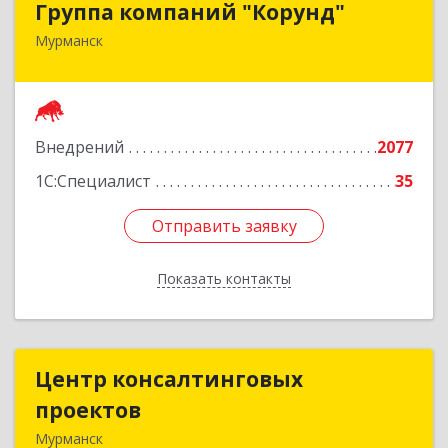
Группа компаний "Корунд"
Мурманск
183025, Мурманская обл, Мурманск г, Тарана
ул, дом № 10
Подробнее
Внедрений
2077
1С:Специалист
35
Отправить заявку
Отправить заявку
Показать контакты
Назад
Центр консалтинговых
Центр консалтинговых
проектов
проектов
Мурманск