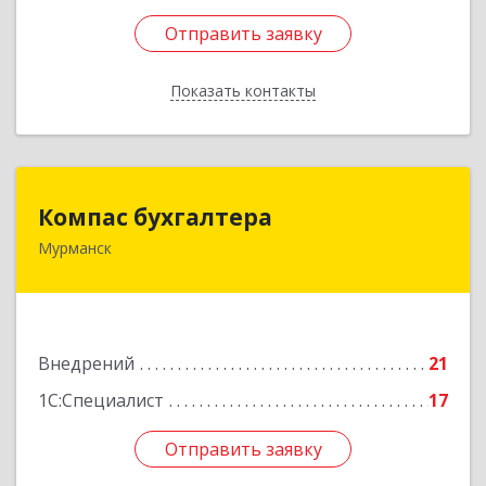
Отправить заявку
Отправить заявку
Показать контакты
Назад
Компас бухгалтера
Компас бухгалтера
Мурманск
183032, Мурманская обл, Мурманск г,
Радищева ул, дом № 14/1, оф.А
Подробнее
Внедрений
21
1С:Специалист
17
Отправить заявку
Отправить заявку