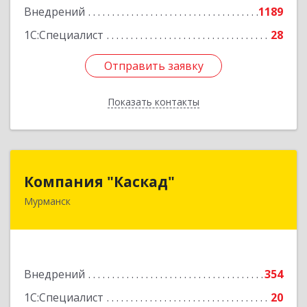
Внедрений
1189
1С:Специалист
28
Отправить заявку
Отправить заявку
Показать контакты
Назад
Компания "Каскад"
Компания "Каскад"
Мурманск
183038, Мурманская обл, Мурманск г, Бабикова
проезд, дом № 12, кв.59
Подробнее
Внедрений
354
1С:Специалист
20