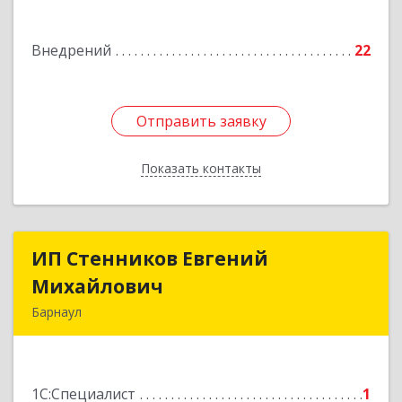
Подробнее
Внедрений
22
Отправить заявку
Отправить заявку
Показать контакты
Назад
ИП Стенников Евгений
ИП Стенников Евгений
Михайлович
Михайлович
Барнаул
656011, Алтайский край, Барнаул г, Аносова ул,
дом № 2А, оф.3
1С:Специалист
1
Подробнее