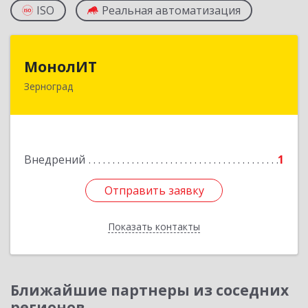
ISO
Реальная автоматизация
МонолИТ
МонолИТ
Зерноград
347740, Ростовская обл, Зерноградский р-н,
Зерноград г, Березовая ул, дом № 4А, оф.50
Подробнее
Внедрений
1
Отправить заявку
Отправить заявку
Показать контакты
Назад
Ближайшие партнеры из соседних
регионов