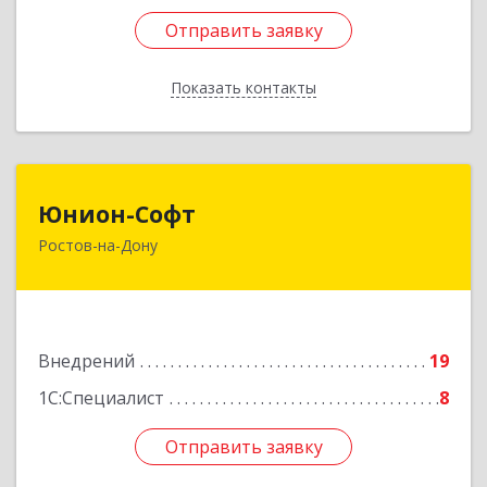
Отправить заявку
Отправить заявку
Показать контакты
Назад
Юнион-Софт
Юнион-Софт
Ростов-на-Дону
344002, Ростовская обл, Ростов-на-Дону г,
Социалистическая ул, Здание № 74, пом.501
Подробнее
Внедрений
19
1С:Специалист
8
Отправить заявку
Отправить заявку