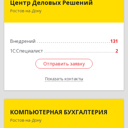
Центр Деловых Решений
Ростов-на-Дону
344029, Ростовская обл, Ростов-на-Дону г,
Сельмаш пр-кт, Здание № 90а, этаж 3, оф.319
Подробнее
Внедрений
131
1С:Специалист
2
Отправить заявку
Отправить заявку
Показать контакты
Назад
КОМПЬЮТЕРНАЯ БУХГАЛТЕРИЯ
КОМПЬЮТЕРНАЯ БУХГАЛТЕРИЯ
Ростов-на-Дону
344002, Ростовская обл, Ростов-на-Дону г,