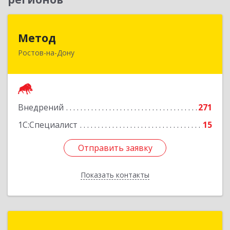
Метод
Метод
Ростов-на-Дону
344029, Ростовская обл, Ростов-на-Дону г,
Сельмаш пр-кт, Здание № 90а, оф.509
Подробнее
Внедрений
271
1С:Специалист
15
Отправить заявку
Отправить заявку
Показать контакты
Назад
Центр Деловых Решений