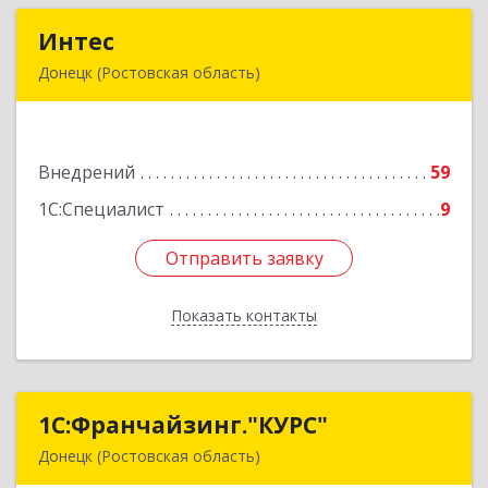
Интес
Интес
Донецк (Ростовская область)
346330, Ростовская обл, Донецк г, 60-й кв-л,
дом № 6 ( пристройка)
Внедрений
59
Подробнее
1С:Специалист
9
Отправить заявку
Отправить заявку
Показать контакты
Назад
1С:Франчайзинг."КУРС"
1С:Франчайзинг."КУРС"
Донецк (Ростовская область)
346330, Ростовская обл, Донецк г, Благодатный