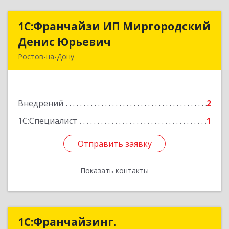
1С:Франчайзи ИП Миргородский
1С:Франчайзи ИП Миргородский
Денис Юрьевич
Денис Юрьевич
Ростов-на-Дону
344096, Ростовская обл, Ростов-на-Дону г,
Стартовая ул, дом № 16/1, кв.113
Внедрений
2
Подробнее
1С:Специалист
1
Отправить заявку
Отправить заявку
Показать контакты
Назад
1С:Франчайзинг.
1С:Франчайзинг.