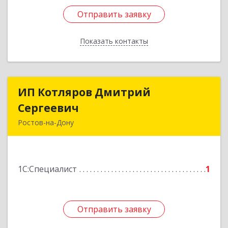
Отправить заявку
Отправить заявку
Показать контакты
Назад
ИП Котляров Дмитрий
ИП Котляров Дмитрий
Сергеевич
Сергеевич
Ростов-на-Дону
344000, Ростовская обл, Ростов-на-Дону г,
Каскадная ул, дом № 138
1С:Специалист
1
Подробнее
Отправить заявку
Отправить заявку