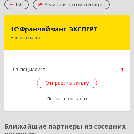
ISO
Реальная автоматизация
1С:Франчайзинг. ЭКСПЕРТ
1С:Франчайзинг. ЭКСПЕРТ
Новошахтинск
346901, Ростовская обл, Новошахтинск г,
Куйбышева ул, дом № 6, кв.2
Подробнее
1С:Специалист
1
Отправить заявку
Отправить заявку
Показать контакты
Назад
Ближайшие партнеры из соседних
регионов