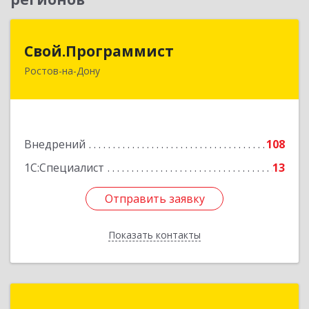
Свой.Программист
Свой.Программист
Ростов-на-Дону
344064, Ростовская обл, Ростов-на-Дону г,
Петренко ул, дом № 10, кв.295
Подробнее
Внедрений
108
1С:Специалист
13
Отправить заявку
Отправить заявку
Показать контакты
Назад
Атлантика