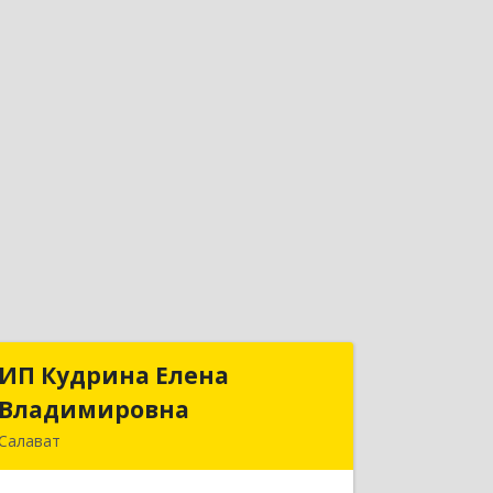
ИП Кудрина Елена
ИП Кудрина Елена
Владимировна
Владимировна
Салават
453265, Башкортостан Респ, Салават
г, Бекетова ул, дом № 10, кв.87