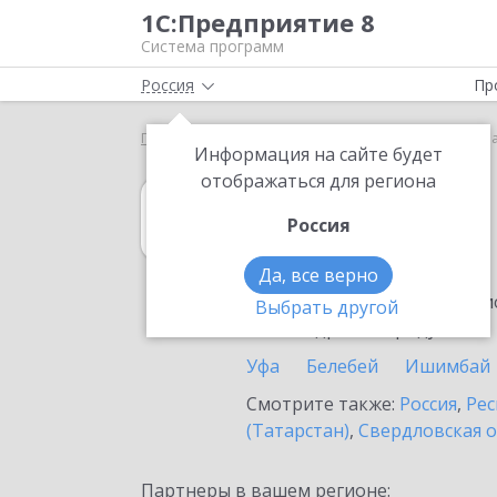
1С:Предприятие 8
Система программ
Россия
Пр
Главная
1С:MDM КОРП
Выбор партнёра
Сала
Информация на сайте будет
отображаться для региона
1С:MDM КОРП
Россия
в Салавате
Да, все верно
Ознакомьтесь с информацио
Выбрать другой
или внедрение продукта.
Уфа
Белебей
Ишимбай
Смотрите также:
Россия
,
Рес
(Татарстан)
,
Свердловская о
Партнеры в вашем регионе: