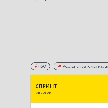
ISO
Реальная автоматизац
СПРИН
СПРИНТ
Ишимбай
453201, Башкортостан Респ
Ишимбайский р-н, Ишимбай г, Якуп
Кулмыя ул, дом № 2