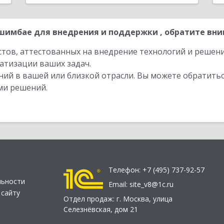
имбае для внедрения и поддержки , обратите вни
стов, аттестованных на внедрение технологий и решен
атизации ваших задач.
ий в вашей или близкой отрасли. Вы можете обратитьс
ми решений.
Телефон:
+7 (495) 737-92-57
льности
Email:
site_v8@1c.ru
 сайту
Отдел продаж:
г. Москва
,
улица
Селезнёвская, дом 21