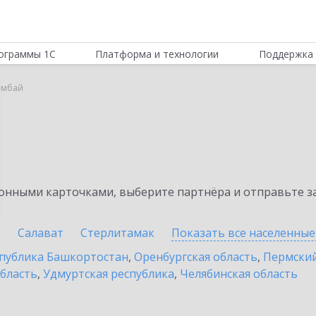
ограммы 1С
Платформа и технологии
Поддержка 
мбай
нными карточками, выберите партнёра и отправьте за
й
Салават
Стерлитамак
Показать все населенны
публика Башкортостан
,
Оренбургская область
,
Пермский
бласть
,
Удмуртская республика
,
Челябинская область