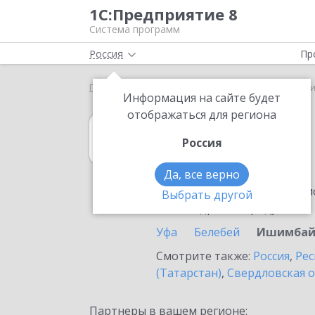
1С:Предприятие 8
Система программ
Россия
Пр
Главная
1С:MDM КОРП
Выбор партнёра
Иши
Информация на сайте будет
отображаться для региона
1С:MDM КОРП
Россия
в Ишимбае
Да, все верно
Ознакомьтесь с информацио
Выбрать другой
или внедрение продукта.
Уфа
Белебей
Ишимба
Смотрите также:
Россия
,
Рес
(Татарстан)
,
Свердловская о
Партнеры в вашем регионе: