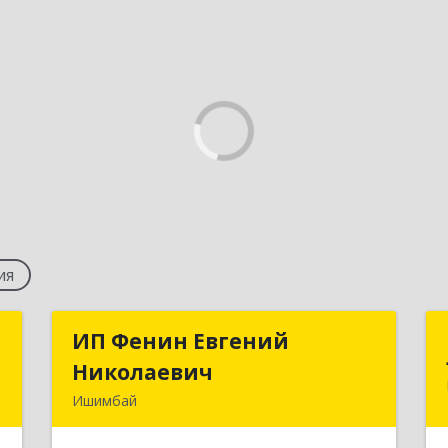
ия
Т
ИП Фенин Евгений
ИП Фенин Евгений
Николаевич
Николаевич
,
Ишимбай
а
453211, Башкортостан Респ,
5
Ишимбайский р-н, Ишимбай г, Мустая