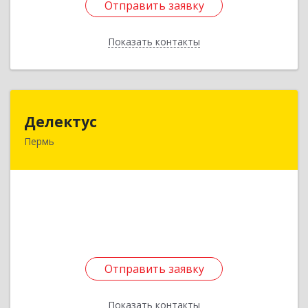
Отправить заявку
Отправить заявку
Показать контакты
Назад
Делектус
Делектус
Пермь
614015, Пермский край, Пермь г, Советская ул,
дом № 39, кв.67
Подробнее
Отправить заявку
Отправить заявку
Показать контакты
Назад