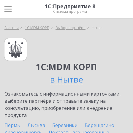
1С:Предприятие 8
Система программ
Главная
1С:MDM КОРП
Выбор партнёра
Нытва
1С:MDM КОРП
в Нытве
Ознакомьтесь с информационными карточками,
выберите партнёра и отправьте заявку на
консультацию, приобретение или внедрение
продукта.
Пермь
Лысьва
Березники
Верещагино
Красновишерск
Показать все населенные