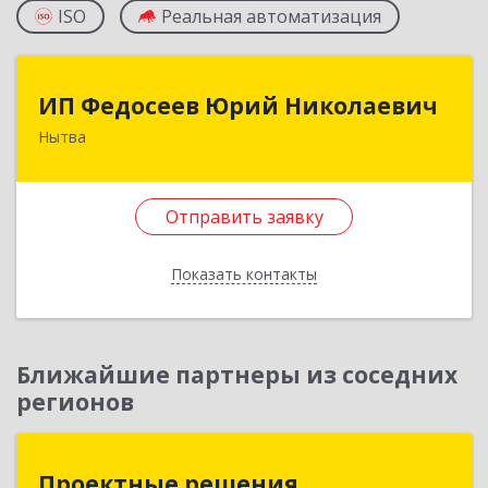
ISO
Реальная автоматизация
ИП Федосеев Юрий Николаевич
ИП Федосеев Юрий Николаевич
Нытва
617000, Пермский край, Нытвенский р-н,
Нытва г, Ленина пр-кт, дом № 36 8
Отправить заявку
Подробнее
Отправить заявку
Показать контакты
Назад
Ближайшие партнеры из соседних
регионов
Проектные решения
Проектные решения