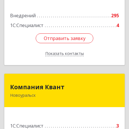
Подробнее
Внедрений
295
1С:Специалист
4
Отправить заявку
Отправить заявку
Показать контакты
Назад
Компания Квант
Компания Квант
Новоуральск
624130, Свердловская обл, Новоуральск г,
Автозаводская ул, дом № 11, кв.3
Подробнее
1С:Специалист
3