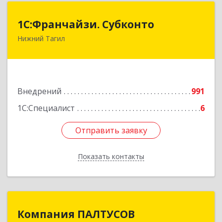
1С:Франчайзи. Субконто
1С:Франчайзи. Субконто
Нижний Тагил
622034, Свердловская обл, Нижний Тагил г,
Октябрьской Революции ул, дом № 37
Подробнее
Внедрений
991
1С:Специалист
6
Отправить заявку
Отправить заявку
Показать контакты
Назад
Компания ПАЛТУСОВ
Компания ПАЛТУСОВ