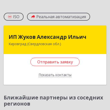
ISO
Реальная автоматизация
ИП Жуков Александр Ильич
ИП Жуков Александр Ильич
Кировград (Свердловская обл.)
624140, Свердловская обл, Кировград г,
Свердлова ул, дом № 68Б, оф.61
Отправить заявку
Подробнее
Отправить заявку
Показать контакты
Назад
Ближайшие партнеры из соседних
регионов