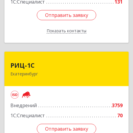
1С:Специалист
131
Отправить заявку
Отправить заявку
Показать контакты
Назад
РИЦ-1С
РИЦ-1С
Екатеринбург
620102, Свердловская обл, Екатеринбург г,
Фурманова ул, дом № 124
Подробнее
Внедрений
3759
1С:Специалист
70
Отправить заявку
Отправить заявку