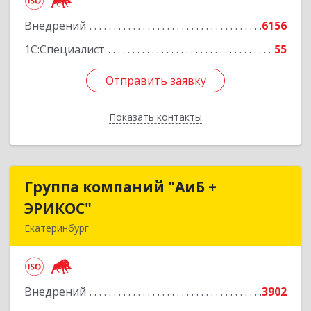
Подробнее
Внедрений
6156
1С:Специалист
55
Отправить заявку
Отправить заявку
Показать контакты
Назад
Группа компаний "АиБ +
Группа компаний "АиБ +
ЭРИКОС"
ЭРИКОС"
Екатеринбург
620075, Свердловская обл, Екатеринбург г,
Луначарского ул, дом № 81, оф.1008
Внедрений
3902
Подробнее