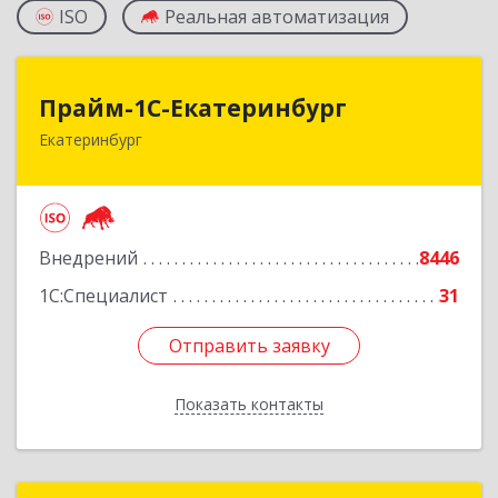
ISO
Реальная автоматизация
Прайм-1С-Екатеринбург
Прайм-1С-Екатеринбург
Екатеринбург
620142, Свердловская обл, Екатеринбург г, 8
Марта ул, дом № 49, оф.609
Подробнее
Внедрений
8446
1С:Специалист
31
Отправить заявку
Отправить заявку
Показать контакты
Назад