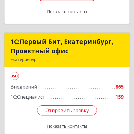
Показать контакты
Назад
1С:Первый Бит, Екатеринбург,
1С:Первый Бит, Екатеринбург,
Проектный офис
Проектный офис
Екатеринбург
620014, Свердловская обл, Екатеринбург г,
Малышева ул, корпус 29, оф.510
Внедрений
865
Подробнее
1С:Специалист
159
Отправить заявку
Отправить заявку
Показать контакты
Назад