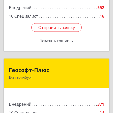
Подробнее
Внедрений
552
1С:Специалист
16
Отправить заявку
Отправить заявку
Показать контакты
Назад
Геософт-Плюс
Геософт-Плюс
Екатеринбург
620033, Свердловская обл, Екатеринбург г,
Костромская ул, дом № 9
Подробнее
Внедрений
371
1С:Специалист
14