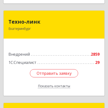
Техно-линк
Техно-линк
Екатеринбург
620000, Свердловская обл, Екатеринбург г,
Основинская ул, строение 10, оф.1116
Подробнее
Внедрений
2859
1С:Специалист
29
Отправить заявку
Отправить заявку
Показать контакты
Назад