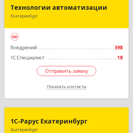
Технологии автоматизации
Технологии автоматизации
Екатеринбург
620014, Свердловская обл, г. о. город
Екатеринбург, Екатеринбург г, Радищева ул,
строение 6А, оф.21011
Подробнее
Внедрений
398
1С:Специалист
18
Отправить заявку
Отправить заявку
Показать контакты
Назад
1С-Рарус Екатеринбург
1С-Рарус Екатеринбург
Екатеринбург
620142, Свердловская обл, Екатеринбург г,