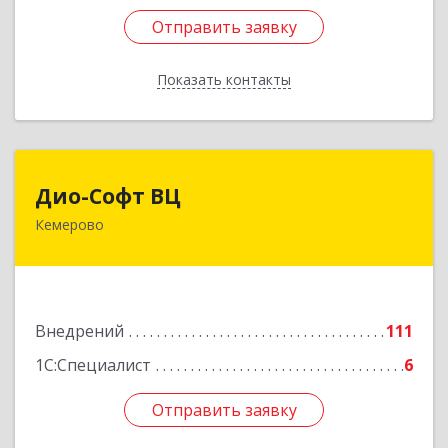
Отправить заявку
Отправить заявку
Показать контакты
Назад
Дио-Софт ВЦ
Дио-Софт ВЦ
Кемерово
650004, Кемеровская обл, Кемерово г,
Соборная ул, дом № 8
Подробнее
Внедрений
111
1С:Специалист
6
Отправить заявку
Отправить заявку