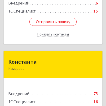
Внедрений
6
1С:Специалист
15
Отправить заявку
Отправить заявку
Показать контакты
Назад
Константа
Константа
Кемерово
650061, Кемеровская область - Кузбасс,
Кемерово г, Шахтеров пр-кт, дом № 72А, кв.2
Подробнее
Внедрений
73
1С:Специалист
16