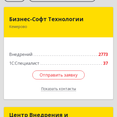
Бизнес-Софт Технологии
Бизнес-Софт Технологии
Кемерово
650992, Кемеровская область - Кузбасс обл,
Кемерово г, Советский пр-кт, дом № 2/8, оф.401
Подробнее
Внедрений
2773
1С:Специалист
37
Отправить заявку
Отправить заявку
Показать контакты
Назад
Центр Внедрения и
Центр Внедрения и