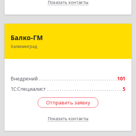
Показать контакты
Назад
Балко-ГМ
Балко-ГМ
Калининград
236022, Калининградская обл, Калининград г,
Москвина ул, дом № 1
Подробнее
Внедрений
101
1С:Специалист
5
Отправить заявку
Отправить заявку
Показать контакты
Назад