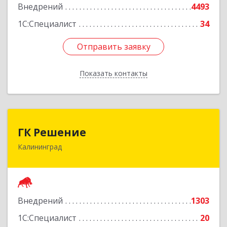
Внедрений
4493
1С:Специалист
34
Отправить заявку
Отправить заявку
Показать контакты
Назад
ГК Решение
ГК Решение
Калининград
236038, Калининградская обл, Калининград г,
Липовая аллея ул, дом № 2
Подробнее
Внедрений
1303
1С:Специалист
20