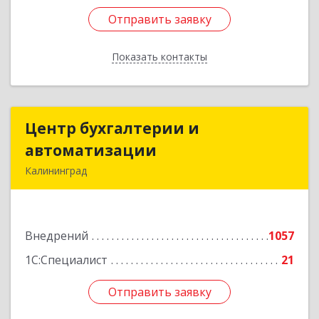
Отправить заявку
Отправить заявку
Показать контакты
Назад
Центр бухгалтерии и
Центр бухгалтерии и
автоматизации
автоматизации
Калининград
236006, Калининградская обл, Калининград г,
Фрунзе ул, дом № 6, оф.13
Внедрений
1057
Подробнее
1С:Специалист
21
Отправить заявку
Отправить заявку