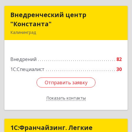
Внедренческий центр
Внедренческий центр
"Константа"
"Константа"
Калининград
236006, Калининградская обл, Калининград г,
К.Маркса ул, дом № 18, оф.701
Внедрений
82
Подробнее
1С:Специалист
30
Отправить заявку
Отправить заявку
Показать контакты
Назад
1С:Франчайзинг. Легкие
1С:Франчайзинг. Легкие