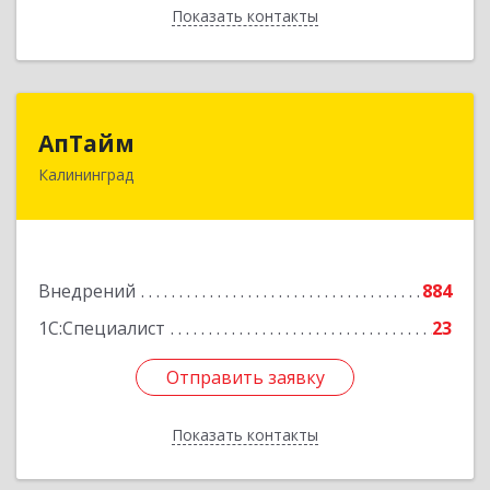
Показать контакты
Назад
АпТайм
АпТайм
Калининград
236023, Калининградская обл, Калининград г,
Космонавта Леонова ул, дом № 60Б
Подробнее
Внедрений
884
1С:Специалист
23
Отправить заявку
Отправить заявку
Показать контакты
Назад