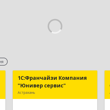
ия
т
1С:Франчайзи Компания
1С:Франчайзи Компания
"Юнивер сервис"
"Юнивер сервис"
ь
Астрахань
,
414040, Астраханская обл, Астрахань
1
г, Карла Маркса пл., дом № 3, корпус 1,
оф.№3 (2-й этаж)