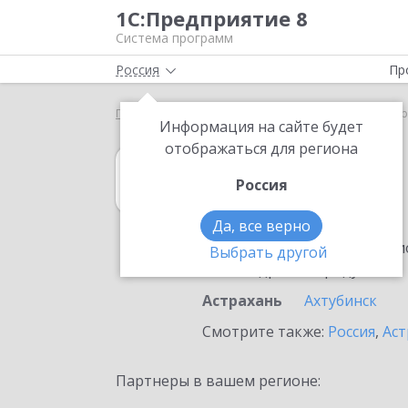
1С:Предприятие 8
Система программ
Россия
Пр
Главная
1С:MDM КОРП
Выбор партнёра
Аст
Информация на сайте будет
отображаться для региона
1С:MDM КОРП
Россия
в Астрахани
Да, все верно
Ознакомьтесь с информацио
Выбрать другой
или внедрение продукта.
Астрахань
Ахтубинск
Смотрите также:
Россия
,
Аст
Партнеры в вашем регионе: