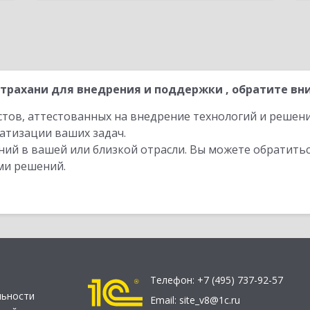
трахани для внедрения и поддержки , обратите вни
стов, аттестованных на внедрение технологий и решен
атизации ваших задач.
ий в вашей или близкой отрасли. Вы можете обратитьс
ми решений.
Телефон:
+7 (495) 737-92-57
льности
Email:
site_v8@1c.ru