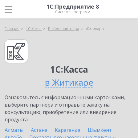
1С:Предприятие 8
Система программ
Главная
1С:Касса
Выбор партнёра
Житикара
1С:Касса
в Житикаре
Ознакомьтесь с информационными карточками,
выберите партнёра и отправьте заявку на
консультацию, приобретение или внедрение
продукта.
Алматы
Астана
Караганда
Шымкент
Актобе
Показать все населенные
пункты