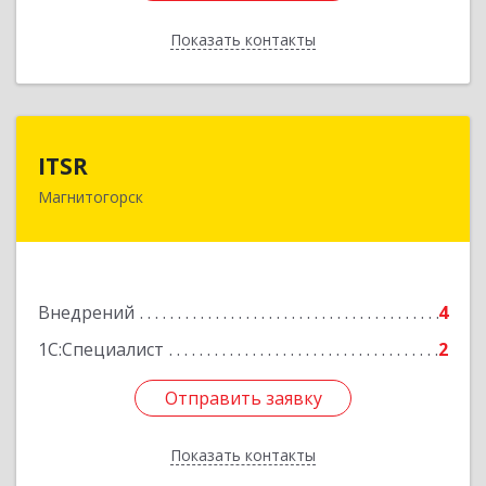
Показать контакты
Назад
ITSR
ITSR
Магнитогорск
455030, Челябинская обл, Магнитогорск г,
Вишневая ул, дом № 6
Подробнее
Внедрений
4
1С:Специалист
2
Отправить заявку
Отправить заявку
Показать контакты
Назад