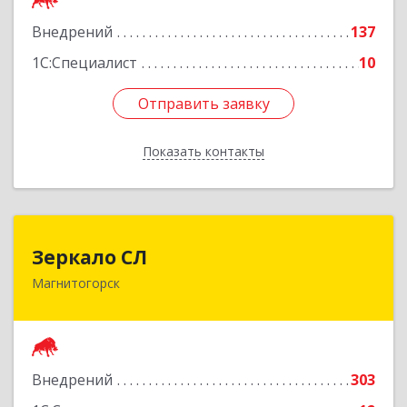
Внедрений
137
Подробнее
1С:Специалист
10
Отправить заявку
Отправить заявку
Показать контакты
Назад
Зеркало СЛ
Зеркало СЛ
Магнитогорск
455038, Челябинская обл, Магнитогорск г,
Сталеваров ул, дом № 12, оф.2
Подробнее
Внедрений
303