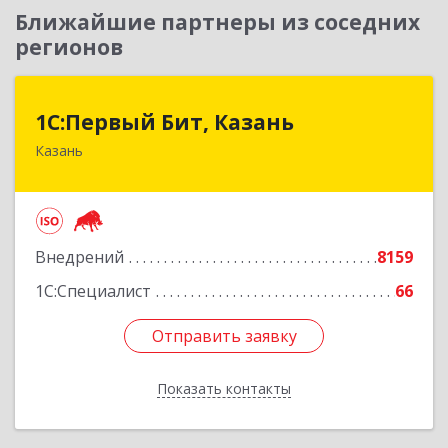
Ближайшие партнеры из соседних
регионов
1С:Первый Бит, Казань
1С:Первый Бит, Казань
Казань
420133, Татарстан Респ, Казань г, Ямашева пр-
кт, дом № 37Б, пом./офис 1000/4
Подробнее
Внедрений
8159
1С:Специалист
66
Отправить заявку
Отправить заявку
Показать контакты
Назад