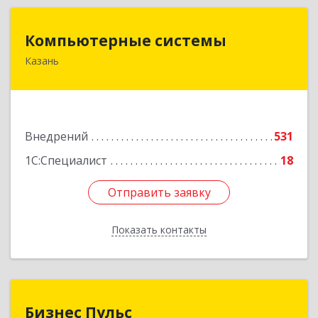
Компьютерные системы
Компьютерные системы
Казань
420066, Татарстан Респ, Казань г, Солдатская
ул, дом № 8, оф.210
Подробнее
Внедрений
531
1С:Специалист
18
Отправить заявку
Отправить заявку
Показать контакты
Назад
Бизнес Пульс
Бизнес Пульс