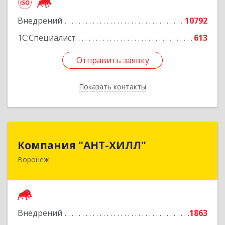
Подробнее
Внедрений
10792
1С:Специалист
613
Отправить заявку
Отправить заявку
Показать контакты
Назад
Компания "АНТ-ХИЛЛ"
Компания "АНТ-ХИЛЛ"
Воронеж
394088, Воронежская обл, Воронеж г, Победы
б-р, дом № 50
Подробнее
Внедрений
1863