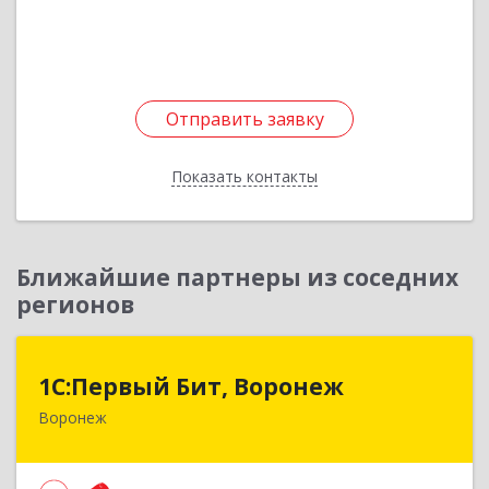
Подробнее
Отправить заявку
Отправить заявку
Показать контакты
Назад
Ближайшие партнеры из соседних
регионов
1С:Первый Бит, Воронеж
1С:Первый Бит, Воронеж
Воронеж
394006, Воронежская обл, Воронеж г, 20-летия
Октября ул, дом № 119, оф.711