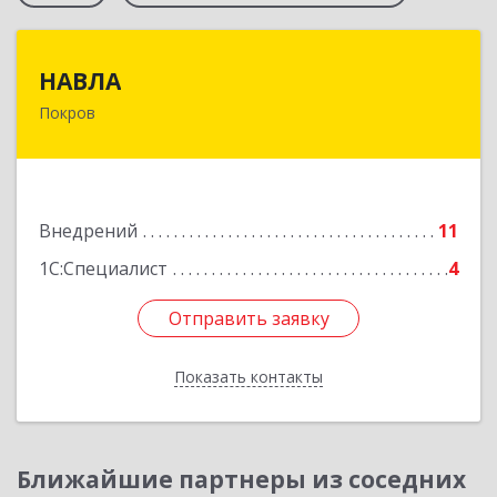
НАВЛА
НАВЛА
Покров
601120, Владимирская обл, Петушинский р-н,
Покров г, Ленина ул, дом № 98, пом.6
Подробнее
Внедрений
11
1С:Специалист
4
Отправить заявку
Отправить заявку
Показать контакты
Назад
Ближайшие партнеры из соседних