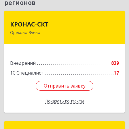
регионов
КРОНАС-СКТ
КРОНАС-СКТ
Орехово-Зуево
142600, Московская обл, Орехово-Зуево г,
Бабушкина ул, дом № 2А, пом.31
Подробнее
Внедрений
839
1С:Специалист
17
Отправить заявку
Отправить заявку
Показать контакты
Назад