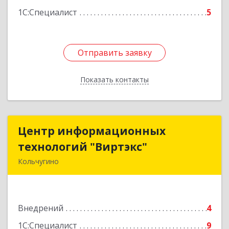
1С:Специалист
5
Отправить заявку
Отправить заявку
Показать контакты
Назад
Центр информационных
Центр информационных
технологий "Виртэкс"
технологий "Виртэкс"
Кольчугино
601785, Владимирская обл, Кольчугинский р-н,
Кольчугино г, Добровольского ул, дом № 11
Внедрений
4
Подробнее
1С:Специалист
9