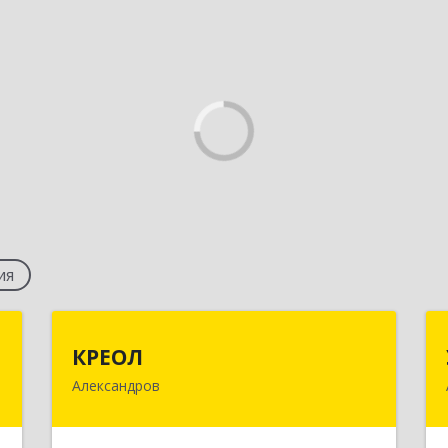
ия
й
КРЕОЛ
КРЕОЛ
"
Александров
601650, Владимирская обл,
Александровский р-н, Александров г,
,
Ленина ул, дом № 13, корпус 7, офис
,