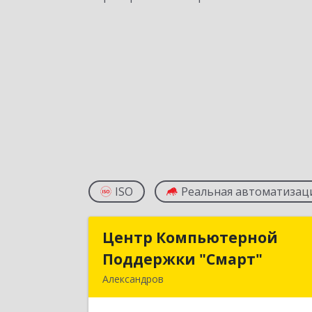
ISO
Реальная автоматизац
Центр Компьютерной
Центр Компьютерно
Поддержки "Смарт"
Поддержки "Смарт
Александров
601650, Владимирская обл
Александровский р-н, Александров г