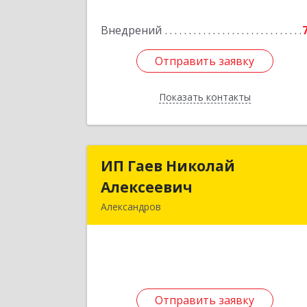
Институтская ул, дом № 1, ком.7
Внедрений
Подробне
Отправить заявку
Отправить заявку
Показать контакты
Назад
ИП Гаев Николай
ИП Гаев Никола
Алексеевич
Алексееви
Александров
601650, Владимирская обл
Александровский р-н, Александров г
Свердлова ул, дом № 41, кв.5
Подробне
Отправить заявку