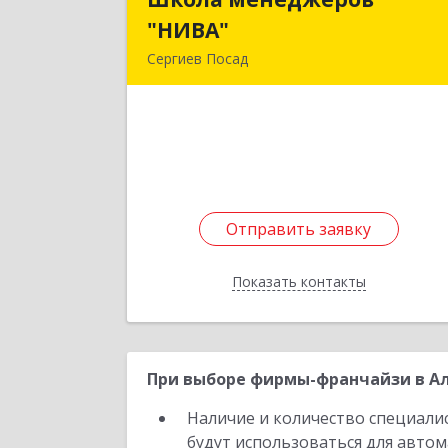
"НИВА"
"НИВА
Сергиев Посад
141300, Московская обл, Сергие
Посад г, Красной Армии пр-кт, дом 
9
Подробне
Отправить заявку
Отправить заявку
Показать контакты
Назад
При выборе фирмы-франчайзи в Ал
Наличие и количество специали
будут использоваться для автом