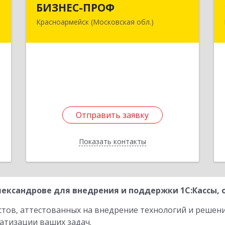
БИЗНЕС-ПРОФ
"
Красноармейск (Московская обл.)
141290, Московская обл,
Красноармейск г, Чкалова ул, дом №
в
8, оф.7
№
2
Подробнее
е
Отправить заявку
Отправить заявку
Показать контакты
Назад
ександрове для внедрения и поддержки 1С:Кассы, 
стов, аттестованных на внедрение технологий и решен
атизации ваших задач.