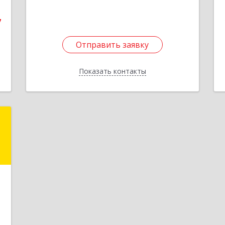
502
4
7
Подробнее
е
Отправить заявку
Отправить заявку
Показать контакты
Назад
й
ч
,
,
7
е