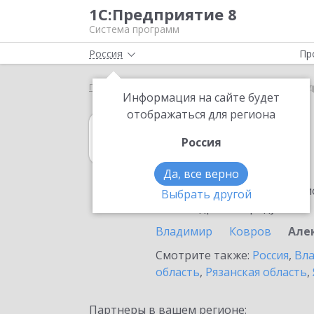
1С:Предприятие 8
Система программ
Россия
Пр
Главная
1С:Касса
Выбор партнёра
Александ
Информация на сайте будет
отображаться для региона
1С:Касса
Россия
в Александрове
Да, все верно
Ознакомьтесь с информацио
Выбрать другой
или внедрение продукта.
Владимир
Ковров
Але
Смотрите также:
Россия
,
Вла
область
,
Рязанская область
,
Партнеры в вашем регионе: