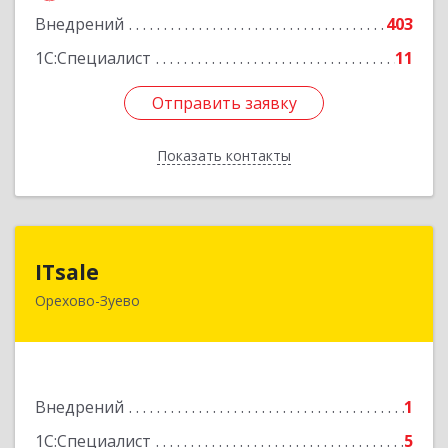
Внедрений
403
1С:Специалист
11
Отправить заявку
Отправить заявку
Показать контакты
Назад
ITsale
ITsale
Орехово-Зуево
142611, Московская обл, Орехово-Зуевский г.о.,
Орехово-Зуево г, Лапина ул, дом № 78, пом.308
Подробнее
Внедрений
1
1С:Специалист
5