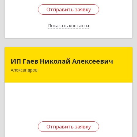
Отправить заявку
Отправить заявку
Показать контакты
Назад
ИП Гаев Николай Алексеевич
ИП Гаев Николай Алексеевич
Александров
601650, Владимирская обл, Александровский р-
н, Александров г, Свердлова ул, дом № 41, кв.57
Подробнее
Отправить заявку
Отправить заявку