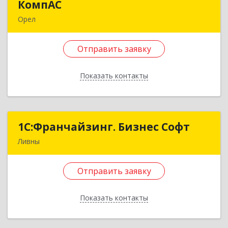
КомпАС
КомпАС
Орел
302030, Орловская обл, Орел г, Московская ул,
дом № 69, литера П, пом.7
Отправить заявку
Подробнее
Показать контакты
Отправить заявку
Назад
1C:Франчайзинг. Бизнес Софт
1C:Франчайзинг. Бизнес Софт
Ливны
303851, Орловская обл, Ливны г, Гайдара ул,
дом № 2, кв.124
Отправить заявку
Подробнее
Показать контакты
Отправить заявку