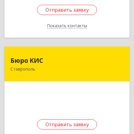
Отправить заявку
Отправить заявку
Показать контакты
Назад
Бюро КИС
Бюро КИС
Ставрополь
355000, Ставропольский край, Ставрополь г,
ДНТ Аграрник тер, дом № 237
Подробнее
Отправить заявку
Отправить заявку