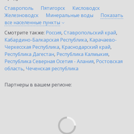
Ставрополь
Пятигорск
Кисловодск
Железноводск
Минеральные воды
Показать
все населенные
пункты
Смотрите также:
Россия
,
Ставропольский край
,
Кабардино-Балкарская Республика
,
Карачаево-
Черкесская Республика
,
Краснодарский край
,
Республика Дагестан
,
Республика Калмыкия
,
Республика Северная Осетия - Алания
,
Ростовская
область
,
Чеченская республика
Партнеры в вашем регионе: