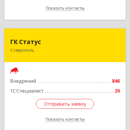
Показать контакты
Назад
ГК Статус
ГК Статус
Ставрополь
355002, Ставропольский край, Ставрополь г,
Лермонтова ул, дом № 187
Подробнее
Внедрений
846
1С:Специалист
20
Отправить заявку
Отправить заявку
Показать контакты
Назад