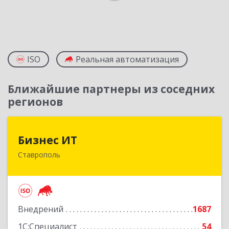
ISO
Реальная автоматизация
Ближайшие партнеры из соседних
регионов
Бизнес ИТ
Бизнес ИТ
Ставрополь
355035, Ставропольский край, Ставрополь г, 1
Промышленная ул, дом № 3, корпус А
Подробнее
Внедрений
1687
1С:Специалист
54