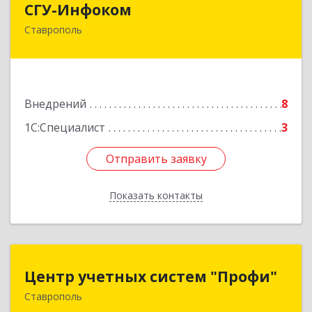
СГУ-Инфоком
Ставрополь
355035, Ставропольский край, Ставрополь г,
Суворова ул, дом № 7, пом.4
Подробнее
Внедрений
8
1С:Специалист
3
Отправить заявку
Отправить заявку
Показать контакты
Назад
Центр учетных систем "Профи"
Центр учетных систем "Профи"
Ставрополь
355012, Ставропольский край, Ставрополь г,