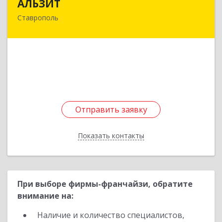
АЛЬЗИТ
Ставрополь
355008, Ставропольский край, Ставрополь г,
Гражданская ул, дом № 8, оф.405
Подробнее
Отправить заявку
Отправить заявку
Показать контакты
Назад
При выборе фирмы-франчайзи, обратите
внимание на:
Наличие и количество специалистов,