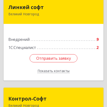
Линкей софт
Линкей софт
Великий Новгород
173025, Новгородская обл, Великий Новгород
г, Нехинская ул, дом № 57, пом.47В
Подробнее
Внедрений
9
1С:Специалист
2
Отправить заявку
Отправить заявку
Показать контакты
Назад
Контрол-Софт
Контрол-Софт
Великий Новгород
173021, Новгородская обл, Великий Новгород