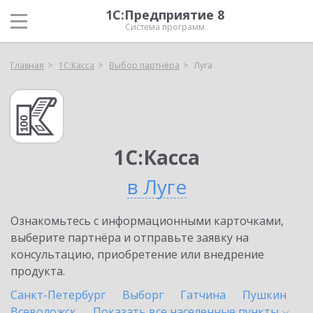
1С:Предприятие 8
Система программ
Главная
1С:Касса
Выбор партнёра
Луга
1С:Касса
в Луге
Ознакомьтесь с информационными карточками,
выберите партнёра и отправьте заявку на
консультацию, приобретение или внедрение
продукта.
Санкт-Петербург
Выборг
Гатчина
Пушкин
Всеволожск
Показать все населенные
пункты