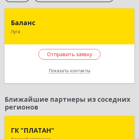
Баланс
Баланс
Луга
188230, Ленинградская обл, Луга г, Урицкого
пр-кт, дом № 77а
Отправить заявку
Подробнее
Отправить заявку
Показать контакты
Назад
Ближайшие партнеры из соседних
регионов
ГК "ПЛАТАН"
ГК "ПЛАТАН"