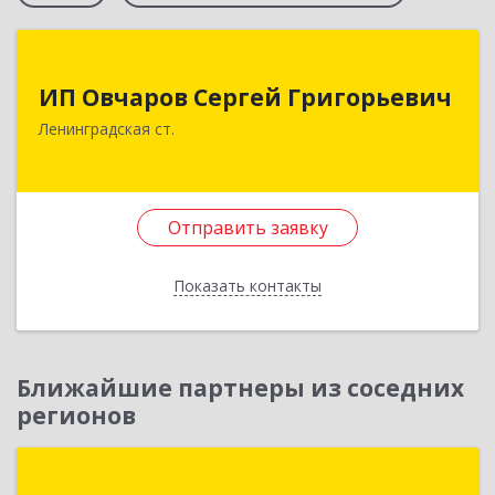
ИП Овчаров Сергей Григорьевич
ИП Овчаров Сергей Григорьевич
353740, Краснодарский край, Ленинградский р-
Ленинградская ст.
н, Ленинградская ст-ца, Космонавтов ул, дом
№ 73
Подробнее
Отправить заявку
Отправить заявку
Показать контакты
Назад
Ближайшие партнеры из соседних
регионов
А-Софт