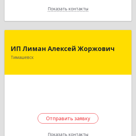
Показать контакты
Назад
ИП Лиман Алексей Жоржович
ИП Лиман Алексей Жоржович
352731, Краснодарский край, Тимашевский р-н,
Тимашевск
Комсомольский п, Мира ул, дом № 76
Подробнее
Отправить заявку
Отправить заявку
Показать контакты
Назад