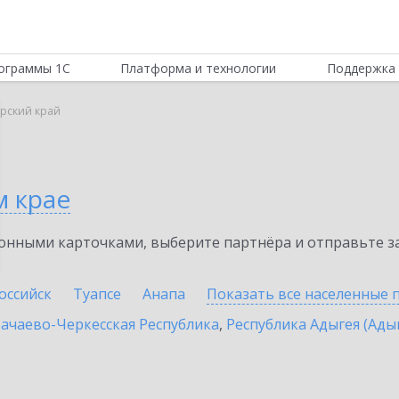
ограммы 1С
Платформа и технологии
Поддержка 
рский край
м крае
нными карточками, выберите партнёра и отправьте за
оссийск
Туапсе
Анапа
Показать все населенные
ачаево-Черкесская Республика
,
Республика Адыгея (Ады