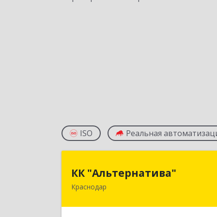
ISO
Реальная автоматизац
КК "Альтернатива
КК "Альтернатива"
Краснодар
350912, Краснодарский край
Краснодар г, Пашковский пгт
Крупской ул, дом № 146-