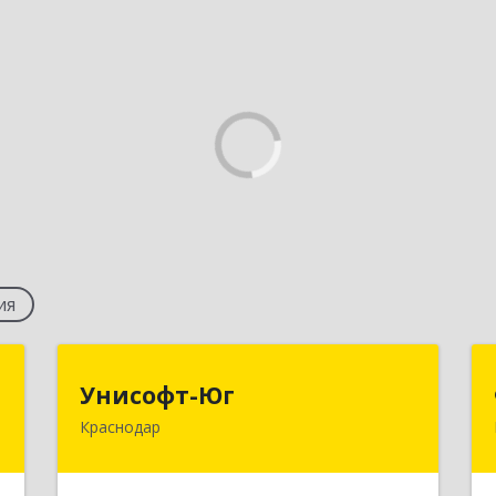
ия
"
Унисофт-Юг
Унисофт-Юг
Краснодар
,
350055, Краснодарский край,
,
Краснодар г, Знаменский п,
А
Цигейковая ул, дом № 13