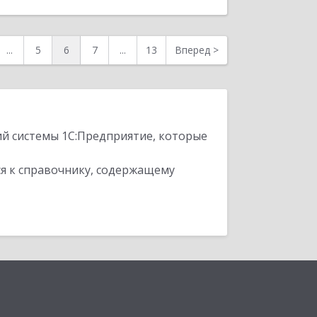
...
5
6
7
...
13
Вперед
>
ий системы 1С:Предприятие, которые
я к справочнику, содержащему