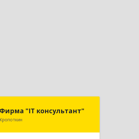
Фирма "IT консультант"
Фирма "IT консультант"
Кропоткин
352389, Краснодарский край,
Кавказский р-н, Кропоткин г,
Пушкина ул, дом № 294, оф.2,3