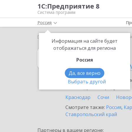
1С:Предприятие 8
Система программ
Россия
Пр
Главная
1С:Касса
Выбор партнёра
Краснода
Информация на сайте будет
отображаться для региона
1С:Касса
Россия
в Краснодарско
Да, все верно
Ознакомьтесь с информацио
Выбрать другой
или внедрение продукта.
Краснодар
Сочи
Новор
Смотрите также:
Россия
,
Кар
Ставропольский край
Партнеры в вашем регионе: