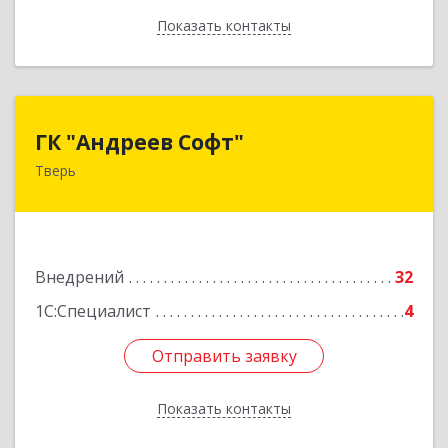
Показать контакты
Назад
ГК "Андреев Софт"
ГК "Андреев Софт"
Тверь
170000, Тверская обл, Тверь г, Новоторжская
ул, дом № 21, корпус 1
Подробнее
Внедрений
32
1С:Специалист
4
Отправить заявку
Отправить заявку
Показать контакты
Назад