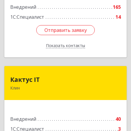
Внедрений
165
Подробнее
1С:Специалист
14
Отправить заявку
Отправить заявку
Показать контакты
Назад
Кактус IT
Кактус IT
Клин
141607, Московская обл, г.о.Клин, Клин г,
Дзержинского ул, дом № 22, пом.1А
Подробнее
Внедрений
40
1С:Специалист
3