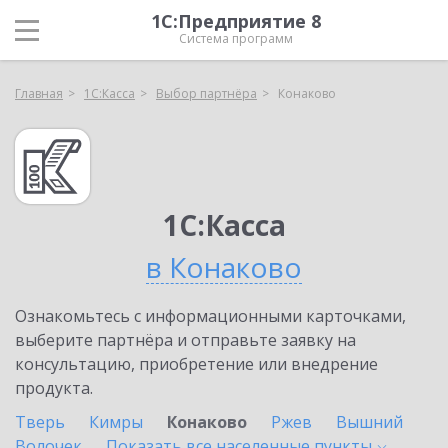
1С:Предприятие 8
Система программ
Главная
1С:Касса
Выбор партнёра
Конаково
1С:Касса
в Конаково
Ознакомьтесь с информационными карточками,
выберите партнёра и отправьте заявку на
консультацию, приобретение или внедрение
продукта.
Тверь
Кимры
Конаково
Ржев
Вышний
Волочек
Показать все населенные
пункты