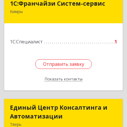
1С:Франчайзи Систем-сервис
Кимры
171506, Тверская обл, Кимры г, Карла
Либкнехта ул, дом № 25
Подробнее
1С:Специалист
1
Отправить заявку
Отправить заявку
Показать контакты
Назад
Единый Центр Консалтинга и
Единый Центр Консалтинга и
Автоматизации
Автоматизации
Тверь