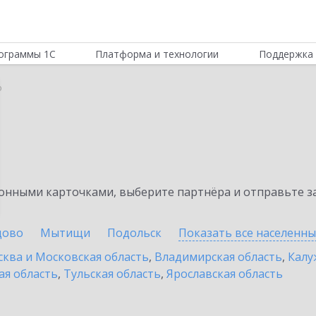
ограммы 1С
Платформа и технологии
Поддержка 
о
нными карточками, выберите партнёра и отправьте за
цово
Мытищи
Подольск
Показать все населенн
ква и Московская область
,
Владимирская область
,
Калу
ая область
,
Тульская область
,
Ярославская область