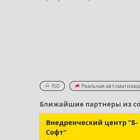
ISO
Реальная автоматизац
Ближайшие партнеры из со
Внедренческий центр "Б-
Внедренческий центр "Б
Софт"
Софт