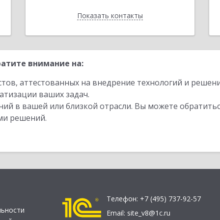
Показать контакты
Назад
атите внимание на:
стов, аттестованных на внедрение технологий и решен
атизации ваших задач.
ий в вашей или близкой отрасли. Вы можете обратитьс
ми решений.
Телефон:
+7 (495) 737-92-57
льности
Email:
site_v8@1c.ru