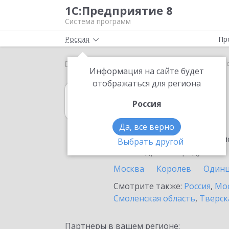
1С:Предприятие 8
Система программ
Россия
Пр
Главная
1С:Касса
Выбор партнёра
Голицын
Информация на сайте будет
отображаться для региона
1С:Касса
Россия
в Голицыне
Да, все верно
Ознакомьтесь с информацио
Выбрать другой
или внедрение продукта.
Москва
Королев
Один
Смотрите также:
Россия
,
Мос
Смоленская область
,
Тверск
Партнеры в вашем регионе: