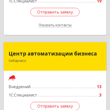
1С:Специалист
19
Отправить заявку
Отправить заявку
Показать контакты
Назад
Центр автоматизации бизнеса
Центр автоматизации бизнеса
Хабаровск
680030, Хабаровский край, Хабаровск г, Ленина
ул, дом № 4, оф.802
Подробнее
Внедрений
13
1С:Специалист
3
Отправить заявку
Отправить заявку