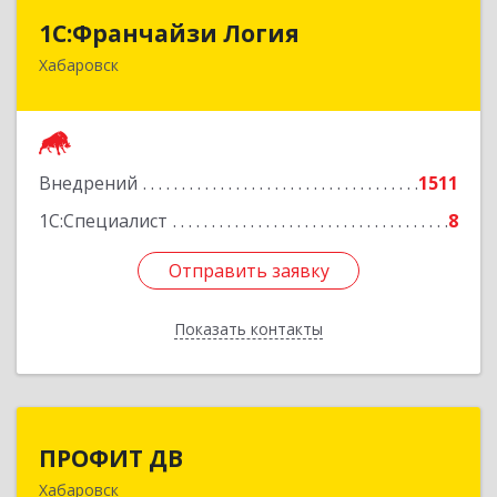
1C:Франчайзи Логия
1C:Франчайзи Логия
Хабаровск
680000, Хабаровский край, Хабаровск г,
Дзержинского ул, дом № 34, кв.304
Подробнее
Внедрений
1511
1С:Специалист
8
Отправить заявку
Отправить заявку
Показать контакты
Назад
ПРОФИТ ДВ
ПРОФИТ ДВ
Хабаровск
680000, Хабаровский край, Хабаровск г,