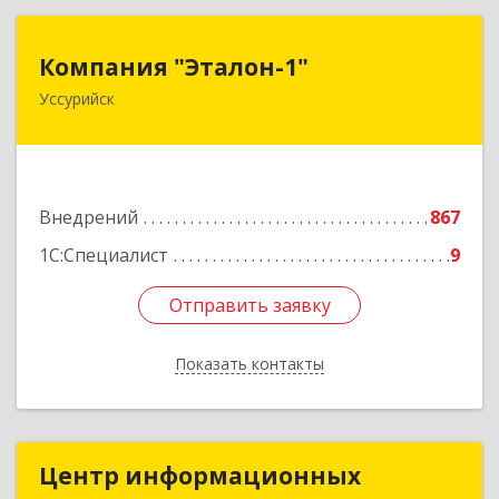
Компания "Эталон-1"
Компания "Эталон-1"
Уссурийск
692522, Приморский край, Уссурийск г,
Некрасова ул, дом № 94, кв.12
Подробнее
Внедрений
867
1С:Специалист
9
Отправить заявку
Отправить заявку
Показать контакты
Назад
Центр информационных
Центр информационных