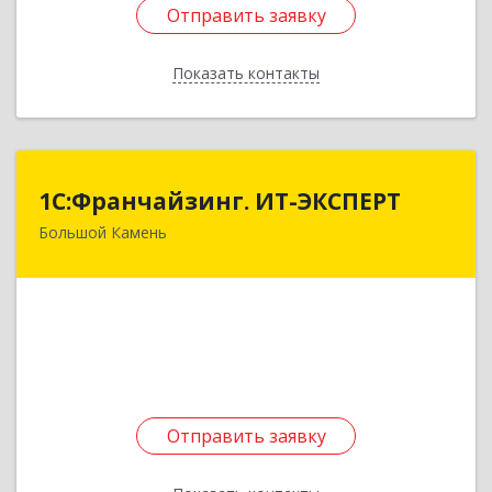
Отправить заявку
Отправить заявку
Показать контакты
Назад
1С:Франчайзинг. ИТ-ЭКСПЕРТ
1С:Франчайзинг. ИТ-ЭКСПЕРТ
Большой Камень
692806, Приморский край, Большой Камень г,
Карла Маркса ул, дом № 57, этаж 3
Подробнее
Отправить заявку
Отправить заявку