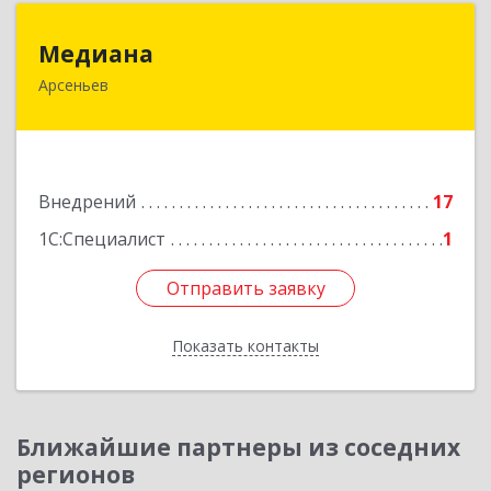
Медиана
Медиана
Арсеньев
692330, Приморский край, Арсеньев г,
Ломоносова ул, дом № 24, кв.1
Подробнее
Внедрений
17
1С:Специалист
1
Отправить заявку
Отправить заявку
Показать контакты
Назад
Ближайшие партнеры из соседних
регионов