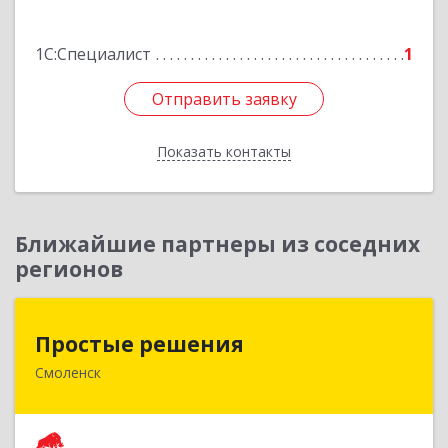
Подробнее
1С:Специалист
1
Отправить заявку
Отправить заявку
Показать контакты
Назад
Ближайшие партнеры из соседних
регионов
Простые решения
Простые решения
Смоленск
214015, Смоленская обл, Смоленск г, Большая
Краснофлотская ул, дом № 17