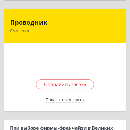
Проводник
Проводник
Смоленск
214000, Смоленская обл, Смоленск г,
Дзержинского ул, дом № 18/2
Подробнее
Отправить заявку
Отправить заявку
Показать контакты
Назад
При выборе фирмы-франчайзи в Великих