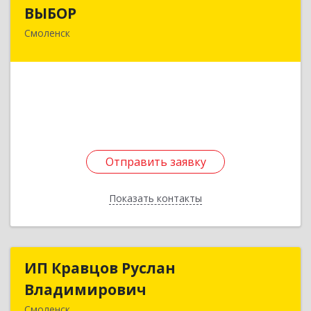
ВЫБОР
ВЫБОР
Смоленск
214000, Смоленская обл, Смоленск г,
Коммунистическая ул, дом № 6
Подробнее
Отправить заявку
Отправить заявку
Показать контакты
Назад
ИП Кравцов Руслан
ИП Кравцов Руслан
Владимирович
Владимирович
Смоленск