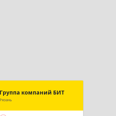
Группа компаний БИТ
Группа компаний БИТ
Рязань
390010, Рязанская обл, Рязань г,
Октябрьская ул, дом № 61