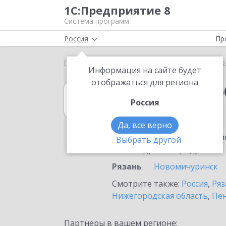
1С:Предприятие 8
Система программ
Россия
Пр
Главная
1С:Документооборот холдинга
Выбор
Информация на сайте будет
отображаться для региона
1С:Документоо
Россия
в Рязани
Да, все верно
Ознакомьтесь с информацио
Выбрать другой
или внедрение продукта.
Рязань
Новомичуринск
Смотрите также:
Россия
,
Ряз
Нижегородская область
,
Пен
Партнеры в вашем регионе: