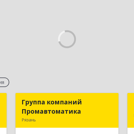
ия
Т
Группа компаний
Группа компаний
Промавтоматика
Промавтоматика
,
Рязань
1
390005, Рязанская обл, Рязань г,
Татарская ул., дом № 21