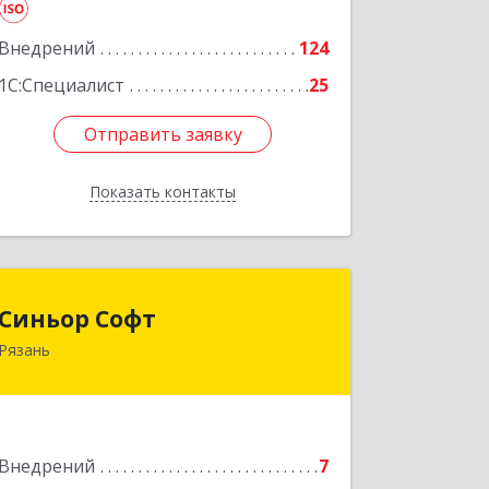
Подробнее
Внедрений
124
1С:Специалист
25
Отправить заявку
Отправить заявку
Показать контакты
Назад
Синьор Софт
Синьор Софт
Рязань
390000, Рязанская обл, Рязань г,
Николодворянская ул, дом № 18,
оф.34
Подробнее
Внедрений
7