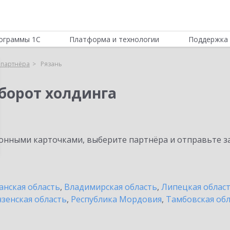
ограммы 1С
Платформа и технологии
Поддержка 
 партнёра
Рязань
борот холдинга
нными карточками, выберите партнёра и отправьте за
анская область
,
Владимирская область
,
Липецкая облас
зенская область
,
Республика Мордовия
,
Тамбовская об