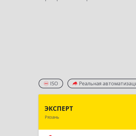
ISO
Реальная автоматизац
ЭКСПЕР
ЭКСПЕРТ
Рязань
390000, Рязанская обл, Рязань г
Сенная ул, дом № 10, корпус 3, пом.Н