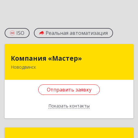
ISO
Реальная автоматизация
Компания «Мастер»
Компания «Мастер»
Новодвинск
164902, Архангельская обл, Новодвинск г,
Космонавтов ул, дом № 6, пом.1
Отправить заявку
Подробнее
Отправить заявку
Показать контакты
Назад
ТАИС