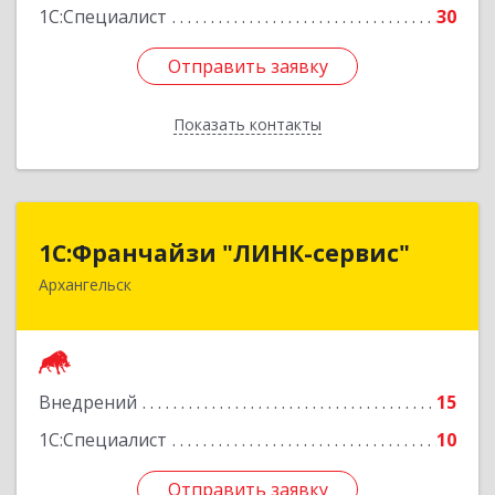
1С:Специалист
30
Отправить заявку
Отправить заявку
Показать контакты
Назад
1С:Франчайзи "ЛИНК-сервис"
1С:Франчайзи "ЛИНК-сервис"
Архангельск
163000, Архангельская обл, Архангельск г,
Ленина пл., дом № 4, оф.1810 (18 этаж)
Подробнее
Внедрений
15
1С:Специалист
10
Отправить заявку
Отправить заявку