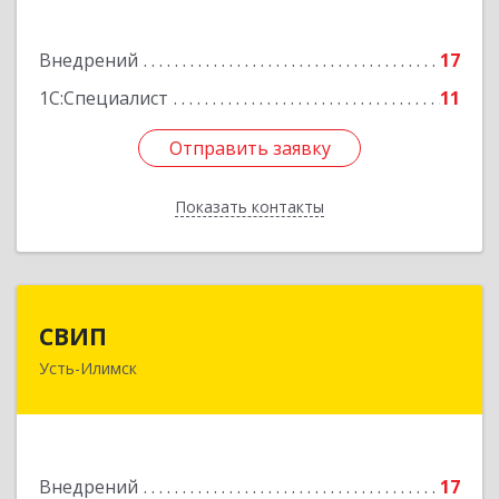
Подробнее
Внедрений
17
1С:Специалист
11
Отправить заявку
Отправить заявку
Показать контакты
Назад
СВИП
СВИП
Усть-Илимск
666685, Иркутская обл, Усть-Илимск г,
Энтузиастов ул, дом № 5, оф.1
Подробнее
Внедрений
17