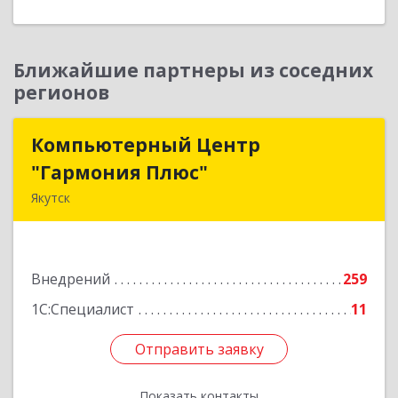
Ближайшие партнеры из соседних
регионов
Компьютерный Центр
Компьютерный Центр
"Гармония Плюс"
"Гармония Плюс"
Якутск
677000, Саха /Якутия/ Респ, г.о.город Якутск,
Якутск г, Дзержинского ул, дом № 27, корпус 1,
пом.16H
Внедрений
259
Подробнее
1С:Специалист
11
Отправить заявку
Отправить заявку
Показать контакты
Назад