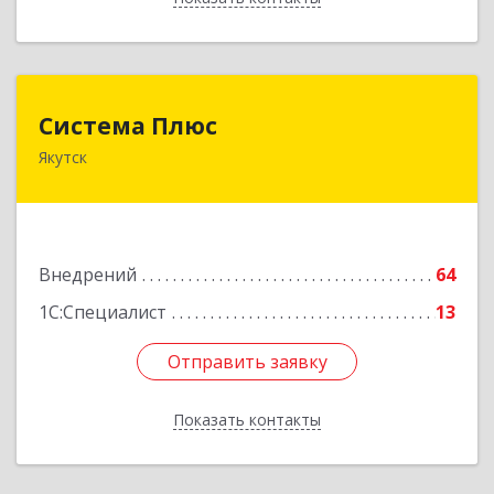
Система Плюс
Система Плюс
Якутск
677000, Саха /Якутия/ Респ, Якутск г, Пояркова
ул, дом № 18, оф.211
Подробнее
Внедрений
64
1С:Специалист
13
Отправить заявку
Отправить заявку
Показать контакты
Назад