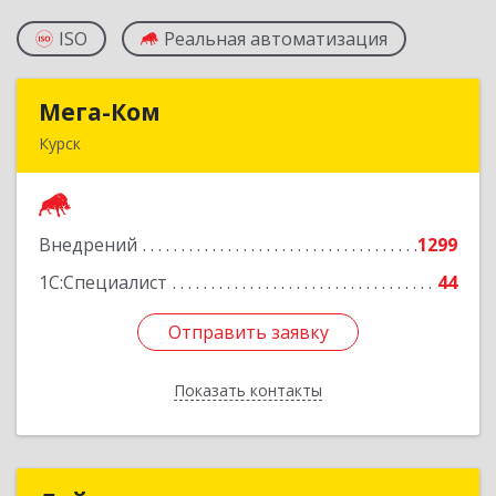
ISO
Реальная автоматизация
Мега-Ком
Мега-Ком
Курск
305001, Курская обл, Курск г, Красной Армии ул,
дом № 23 А
Внедрений
1299
Подробнее
1С:Специалист
44
Отправить заявку
Отправить заявку
Показать контакты
Назад