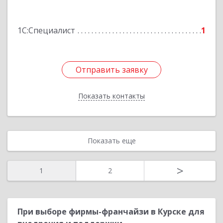
26
1С:Специалист
1
Подробнее
Отправить заявку
Отправить заявку
Показать контакты
Назад
Показать еще
>
1
2
При выборе фирмы-франчайзи в Курске для