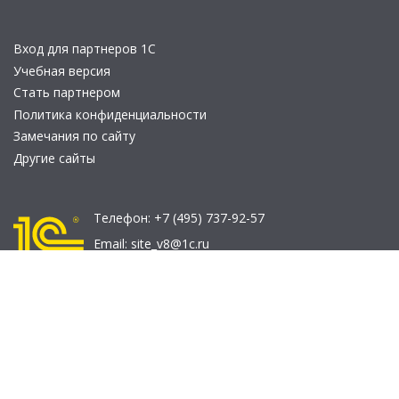
Вход для партнеров 1С
Учебная версия
Стать партнером
Политика конфиденциальности
Замечания по сайту
Другие сайты
Телефон:
+7 (495) 737-92-57
Email:
site_v8@1c.ru
Отдел продаж:
г. Москва
,
улица Селезнёвская, дом 21
© 2026 АО «Группа 1С» (правопреемник «1С»). Все права на сайт
защищены