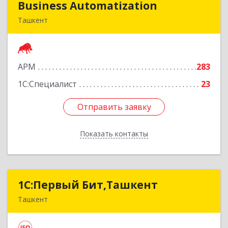
Business Automatization
Business Automatization
Ташкент
Узбекистан, г. Ташкент, Мирабадский район,
ул. Афросиеб, дом 4Б
АРМ
283
Подробнее
1С:Специалист
23
Отправить заявку
Отправить заявку
Показать контакты
Назад
1C:Первый Бит,Ташкент
1C:Первый Бит,Ташкент
Ташкент
г. Ташкент, Мирабадский район, ул. Афросиаб,
4Б, ком 205А