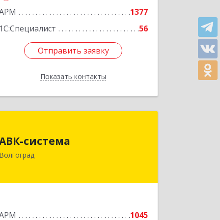
АРМ
1377
1С:Специалист
56
Отправить заявку
Отправить заявку
Показать контакты
Назад
АВК-система
АВК-система
400131, Волгоградская обл, Волгоград
Волгоград
г, Коммунистическая ул, дом № 21
Подробнее
АРМ
1045