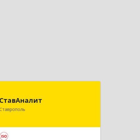
СтавАналит
СтавАналит
355045, Ставропольский край,
Ставрополь
Ставрополь г, Пирогова ул, дом № 66
Подробнее