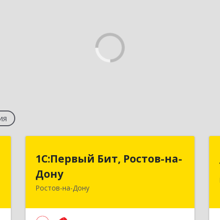
ия
а
1С:Первый Бит, Ростов-на-
1С:Первый Бит, Ростов-на-
Дону
Дону
-
,
Ростов-на-Дону
344091, Ростовская обл, Ростов-на-
2
Дону г, Малиновского ул, дом № 3,
корпус 1, пом.36