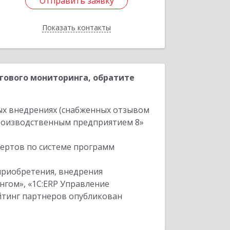
Отправить заявку
Отправить заявку
Показать контакты
Назад
гового мониторинга, обратите
ых внедрениях (снабженных отзывом
производственным предприятием 8»
пертов по системе программ
приобретения, внедрения
нгом», «1С:ERP Управление
ейтинг партнеров опубликован