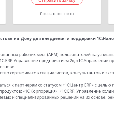
Отправить заявку
Отправить заявку
Показать контакты
Назад
стове-на-Дону для внедрения и поддержки 1С:Нало
ованных рабочих мест (АРМ) пользователей на успешн
1С:ERP Управление предприятием 2», «1С:Управление 
основе.
тво сертификатов специалистов, консультантов и экс
ться к партнерам со статусом «1С:Центр ERP» с целью 
одуктов: «1С:Корпорация», «1С:ERP. Управление холди
слевых и специализированных решений на их основе, р