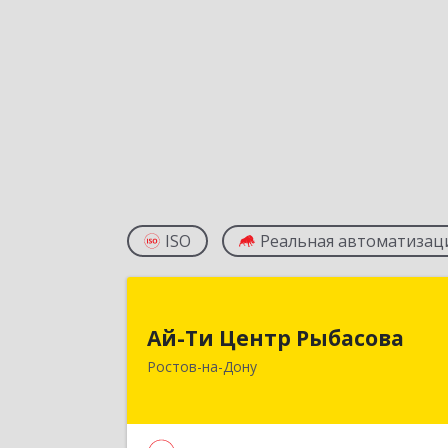
ISO
Реальная автоматизац
Ай-Ти Центр Рыбасов
Ай-Ти Центр Рыбасова
344037, Ростовская обл, Ростов-на
Ростов-на-Дону
Дону г, 14-я линия ул, дом № 88
оф.50