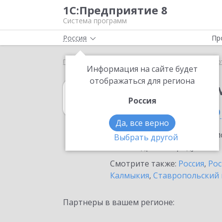
1С:Предприятие 8
Система программ
Россия
Пр
Главная
1С:Налоговый мониторинг
Выбор пар
Информация на сайте будет
отображаться для региона
1С:Налоговый 
Россия
в Ростове-на-До
Да, все верно
Ознакомьтесь с информацио
Выбрать другой
или внедрение продукта.
Смотрите также:
Россия
,
Рос
Калмыкия
,
Ставропольский 
Партнеры в вашем регионе: