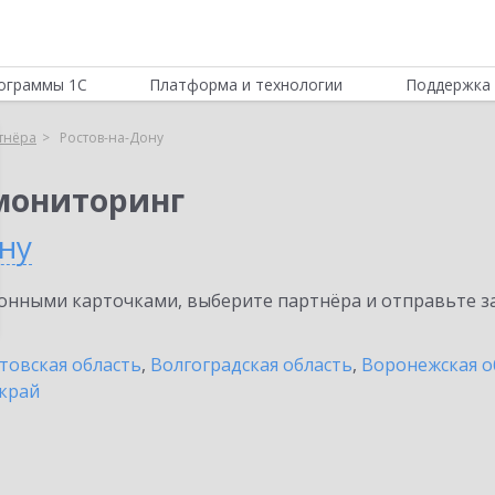
ограммы 1С
Платформа и технологии
Поддержка 
тнёра
Ростов-на-Дону
мониторинг
ну
нными карточками, выберите партнёра и отправьте за
товская область
,
Волгоградская область
,
Воронежская о
край