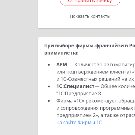
Отправить заявку
Отправить заявку
Показать контакты
Назад
При выборе фирмы-франчайзи в Ро
внимание на:
АРМ
— Количество автоматизир
или подтверждением клиента) «
и 1С-Совместных решений на их 
1С:Специалист
— Общее количес
"1С:Предприятие 8
Фирма «1С» рекомендует обраща
и сопровождения программных пр
предприятием 2», а также отра
на сайте Фирмы 1С