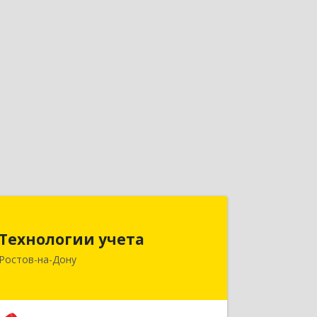
Технологии учета
Технологии учета
344064, Ростовская обл, Ростов-на-
Ростов-на-Дону
Дону г, Вавилова ул, дом № 68, оф.309
Подробнее