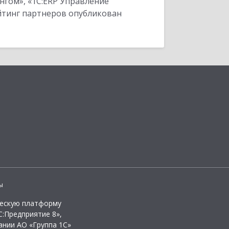
нгом», «1С:ERP Управление
ейтинг партнеров опубликован
ы
ческую платформу
:Предприятие 8»,
ании АО «Группа 1С»