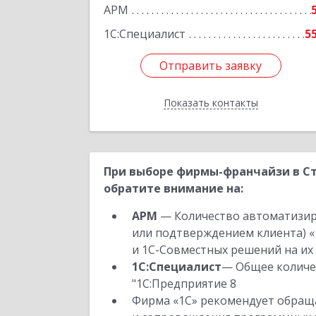
АРМ
1С:Специалист
5
Отправить заявку
Отправить заявку
Показать контакты
Назад
При выборе фирмы-франчайзи в Ст
обратите внимание на:
АРМ
— Количество автоматизир
или подтверждением клиента) «
и 1С-Совместных решений на их 
1С:Специалист
— Общее количес
"1С:Предприятие 8
Фирма «1С» рекомендует обраща