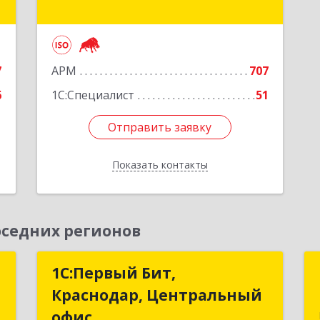
дом № 3, корпус А
е
Подробнее
7
АРМ
707
6
1С:Специалист
51
Отправить заявку
Отправить заявку
Показать контакты
Назад
седних регионов
г
1С:Первый Бит,
1С:Первый Бит,
Краснодар, Центральный
Краснодар, Центральный
,
офис
офис