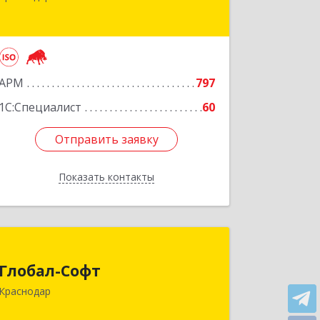
Краснодар г, Рашпилевская ул, дом №
179/1, оф.618
Подробнее
АРМ
797
1С:Специалист
60
Отправить заявку
Отправить заявку
Показать контакты
Назад
Глобал-Софт
Глобал-Софт
350018, Краснодарский край,
Краснодар
Краснодар г, Сормовская ул, дом № 7