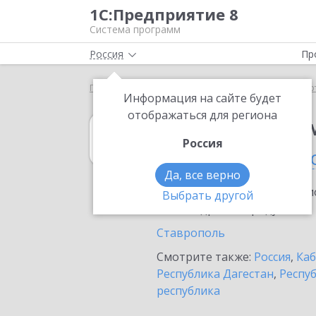
1С:Предприятие 8
Система программ
Россия
Пр
Главная
1С:Налоговый мониторинг
Выбор пар
Информация на сайте будет
отображаться для региона
1С:Налоговый 
Россия
в Ставропольск
Да, все верно
Ознакомьтесь с информацио
Выбрать другой
или внедрение продукта.
Ставрополь
Смотрите также:
Россия
,
Каб
Республика Дагестан
,
Респу
республика