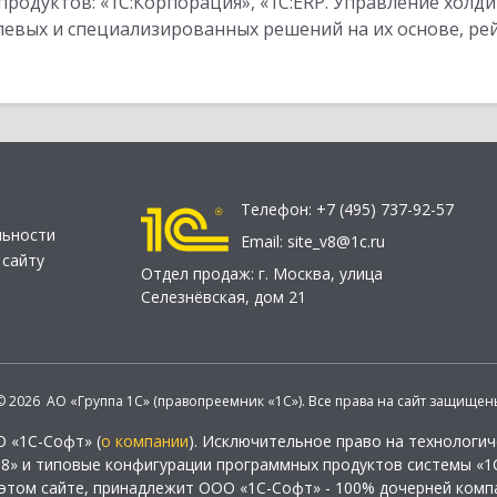
одуктов: «1С:Корпорация», «1С:ERP. Управление холди
слевых и специализированных решений на их основе, р
Телефон:
+7 (495) 737-92-57
льности
Email:
site_v8@1c.ru
 сайту
Отдел продаж:
г. Москва
,
улица
Селезнёвская, дом 21
© 2026 АО «Группа 1С» (правопреемник «1С»). Все права на сайт защищен
О «1С-Софт» (
о компании
). Исключительное право на технологи
 8» и типовые конфигурации программных продуктов системы «1С
этом сайте, принадлежит ООО «1С-Софт» - 100% дочерней комп