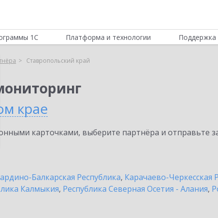
ограммы 1С
Платформа и технологии
Поддержка 
тнёра
Ставропольский край
мониторинг
ом крае
нными карточками, выберите партнёра и отправьте за
ардино-Балкарская Республика
,
Карачаево-Черкесская 
блика Калмыкия
,
Республика Северная Осетия - Алания
,
Р