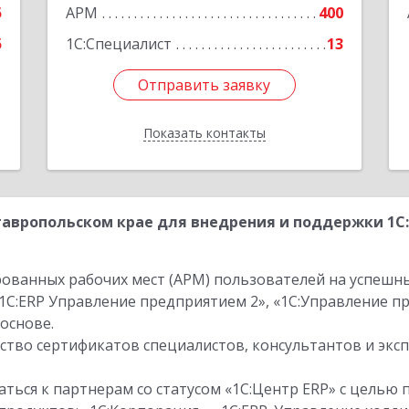
5
АРМ
400
5
1С:Специалист
13
Отправить заявку
Отправить заявку
Показать контакты
Назад
авропольском крае для внедрения и поддержки 1С
ованных рабочих мест (АРМ) пользователей на успешн
1С:ERP Управление предприятием 2», «1С:Управление 
основе.
тво сертификатов специалистов, консультантов и экс
ться к партнерам со статусом «1С:Центр ERP» с целью 