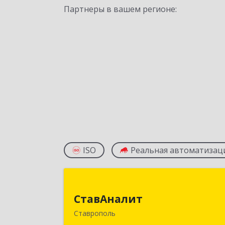
Партнеры в вашем регионе:
ISO
Реальная автоматизац
СтавАнали
СтавАналит
355045, Ставропольский край
Ставрополь
Ставрополь г, Пирогова ул, дом № 6