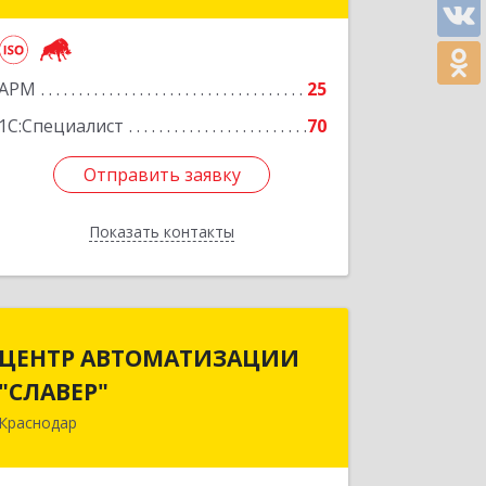
Подробнее
АРМ
25
1С:Специалист
70
Отправить заявку
Отправить заявку
Показать контакты
Назад
ЦЕНТР АВТОМАТИЗАЦИИ
ЦЕНТР АВТОМАТИЗАЦИИ
"СЛАВЕР"
"СЛАВЕР"
Краснодар
350051, Краснодарский край,
Краснодар г, Монтажников ул, дом №
1, корпус 4, оф.200