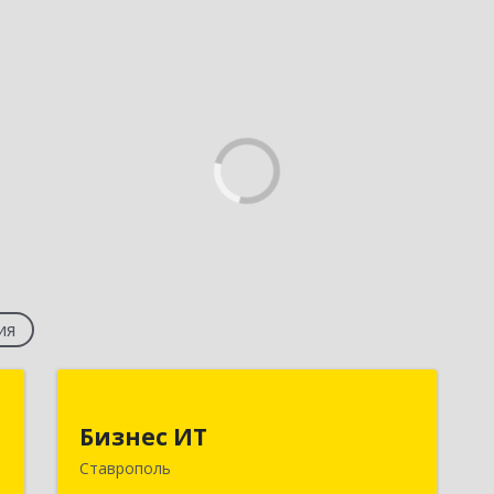
ия
т
Бизнес ИТ
Бизнес ИТ
,
355035, Ставропольский край,
Ставрополь
6
Ставрополь г, 1 Промышленная ул,