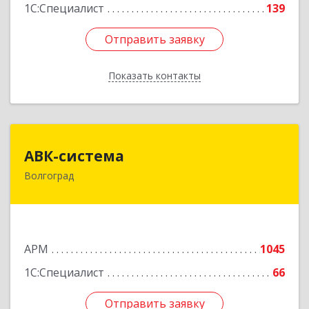
1С:Специалист
139
Отправить заявку
Отправить заявку
Показать контакты
Назад
АВК-система
АВК-система
Волгоград
400131, Волгоградская обл, Волгоград г,
Коммунистическая ул, дом № 21
Подробнее
АРМ
1045
1С:Специалист
66
Отправить заявку
Отправить заявку