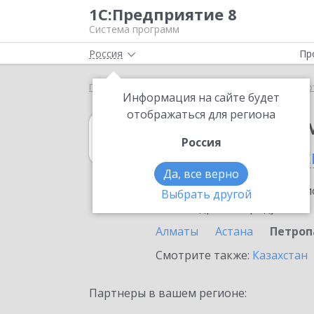
1С:Предприятие 8
Система программ
Россия
Пр
Главная
1С:Налоговый мониторинг
Выбор пар
Информация на сайте будет
отображаться для региона
1С:Налоговый 
Россия
в Петропавловс
Да, все верно
Ознакомьтесь с информацио
Выбрать другой
или внедрение продукта.
Алматы
Астана
Петроп
Смотрите также:
Казахстан
Партнеры в вашем регионе: