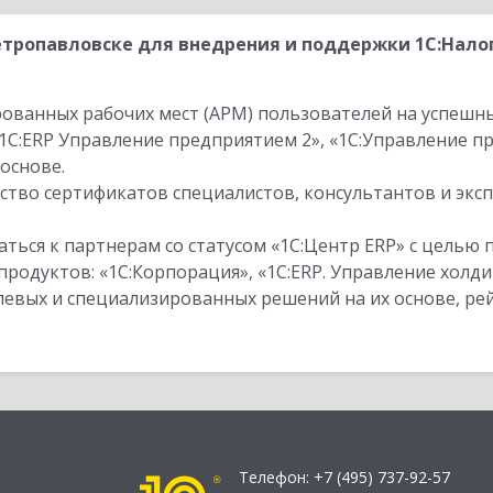
тропавловске для внедрения и поддержки 1С:Налог
ованных рабочих мест (АРМ) пользователей на успешн
1С:ERP Управление предприятием 2», «1С:Управление 
основе.
тво сертификатов специалистов, консультантов и экс
ться к партнерам со статусом «1С:Центр ERP» с целью 
одуктов: «1С:Корпорация», «1С:ERP. Управление холди
слевых и специализированных решений на их основе, р
Телефон:
+7 (495) 737-92-57