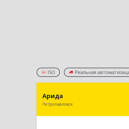
ISO
Реальная автоматизац
Арид
Арида
Петропавловск
150013, Казахстан, СКО
г.Петропавловск, ул.Назарбаева, до
21