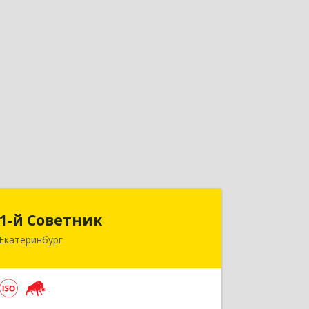
1-й Советник
1-й Советник
Екатеринбург
620144, Свердловская обл,
Екатеринбург г, 8 Марта ул, дом №
194, секция В, оф.305