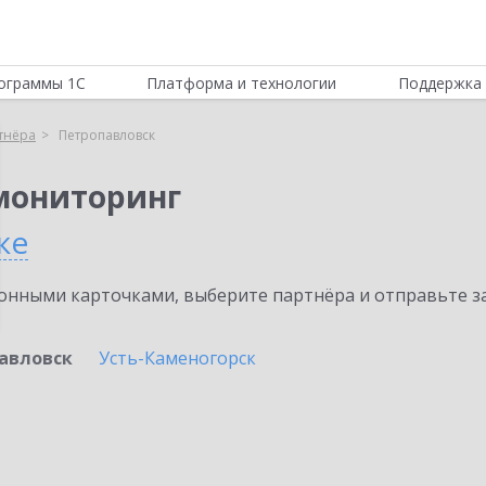
ограммы 1С
Платформа и технологии
Поддержка 
тнёра
Петропавловск
мониторинг
ке
нными карточками, выберите партнёра и отправьте за
авловск
Усть-Каменогорск