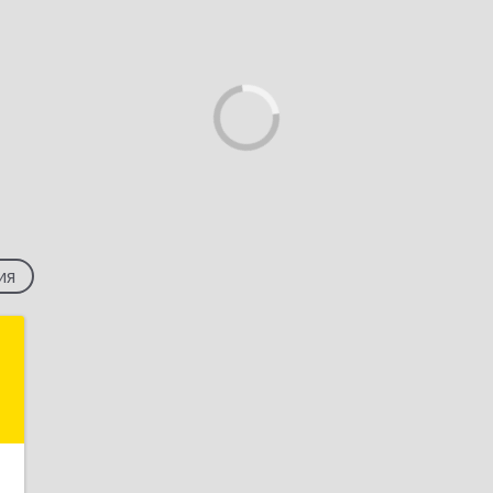
ия
а
,
м
5